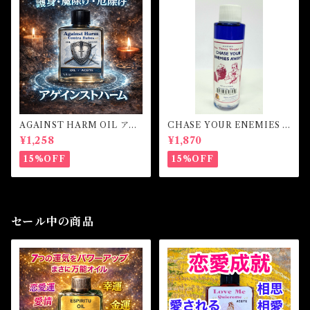
AGAINST HARM OIL アゲ
CHASE YOUR ENEMIES A
インストハームオイル -厄除
WAY! Vinegar Oil チェイス
¥1,258
¥1,870
け・魔除け・護身-
ユアエネミーアウェイ！ ビネ
ガーオイル
15%OFF
15%OFF
セール中の商品