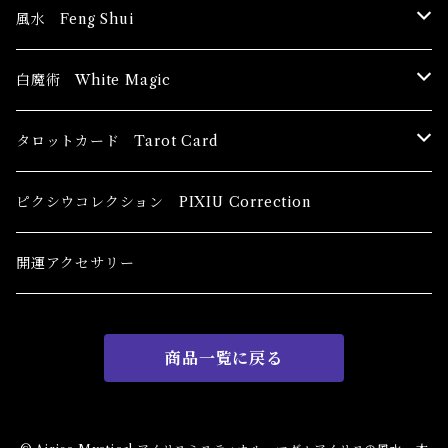
風水 Feng Shui
ブッダ Buddha
白魔術 White Magic
恋愛運
香油 Oils
タロットカード Tarot Card
恋愛 Love
健康運 Health
キャンドル Candles
初心者向け For The Beginners
ピクシウコレクション PIXIU Correction
金運 Money
恋愛 Love
金運 Money
線香 Stick Incense
中級者向け
開運アクセサリー
護身 Self-Defence
金運 Money
恋愛
全体運
香粉 Powder Incense
上級者向け
商品一覧に戻る
スピリチュアル Spiritual
自己実現 Self-Realization
仕事
金運 Money
キーチェーン
パウダー Magical Powder
自己実現 Self-realization
仕事 Job
金運
恋愛 Love
金運 Money
仕事
干支風水置き物
バス＆フロアウォッシュ Bath&Floor Wash