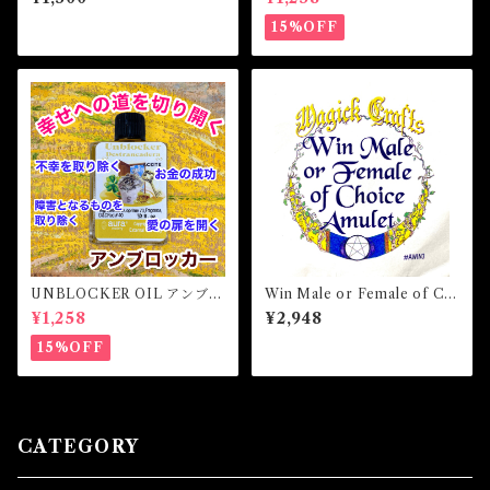
け・魔除け・護身-
15%OFF
UNBLOCKER OIL アンブロ
Win Male or Female of Ch
ッカーオイル -障害となるも
oice Amulet ウィンメールオ
¥1,258
¥2,948
のを取り除く-
アフィメールオブチョイスア
ミュレット 白魔術アミュレ
15%OFF
ット
CATEGORY