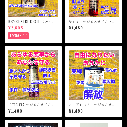
REVERSIBLE OIL リバーシ
サタン マジカルオイル・魔
ブルオイル 魔女オイル 白
女オイル SATURN Magical
¥2,805
¥1,480
魔術
Oil
15%OFF
【再入荷】マジカルオイル ダ
ノーアレスト マジカルオイ
ブルクロス Magical Oil DOU
ル・魔女オイル No Arrest
¥1,480
¥1,480
BLE CROSS
Magical Oil