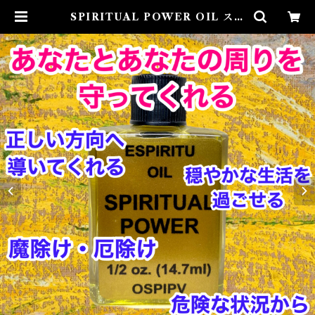
SPIRITUAL POWER OIL スピ
リチュアルパワーオイル | Airies
Mystical アイリスミスティカル
マダムアイリスの風水・本格白魔術