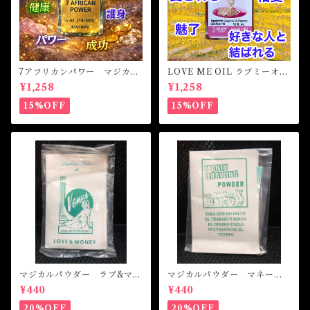
7アフリカンパワー マジカル
LOVE ME OIL ラブミーオイ
オイル・魔女オイル 7AFRI
ル -相思相愛・愛される-
¥1,258
¥1,258
CAN POWERS Magical Oil
15%OFF
15%OFF
マジカルパウダー ラブ&マネ
マジカルパウダー マネード
ー Magical Powder LOVE
ローイング Magical Powde
¥440
¥440
&MONEY
r MONEY DRAWING
20%OFF
20%OFF