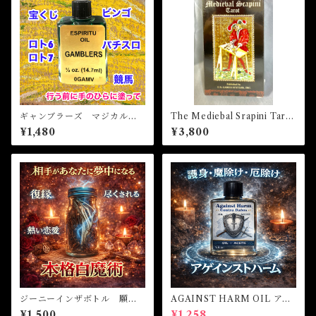
ギャンブラーズ マジカルオ
The Mediebal Srapini Tarot
イル・魔女 GAMBLERS M
ザ・メディーバルスラピニタ
¥1,480
¥3,800
agical Oil
ロット
ジーニーインザボトル 願望
AGAINST HARM OIL アゲ
成就 引き寄せ
インストハームオイル -厄除
¥1,500
¥1,258