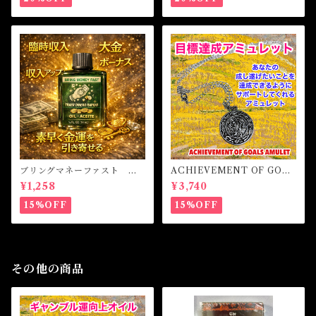
ブリングマネーファスト マ
ACHIEVEMENT OF GOAL
ジカルオイル・魔女オイル B
S AMULET -あなたを目標達
¥1,258
¥3,740
RING MONEY FAST Magi
成へと導くアミュレット-
cal Oil
15%OFF
15%OFF
その他の商品