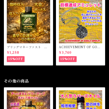
ブリングマネーファスト マ
ACHIEVEMENT OF GOAL
ジカルオイル・魔女オイル B
S AMULET -あなたを目標達
¥1,258
¥3,740
RING MONEY FAST Magi
成へと導くアミュレット-
cal Oil
15%OFF
15%OFF
その他の商品