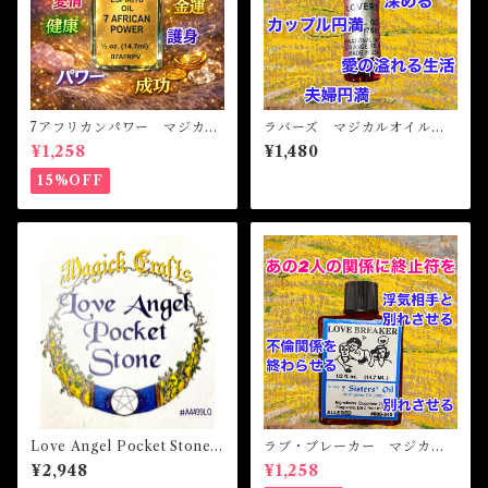
7アフリカンパワー マジカル
ラバーズ マジカルオイル・
オイル・魔女オイル 7AFRI
魔女オイル LOVERS Magic
¥1,258
¥1,480
CAN POWERS Magical Oil
al Oil
15%OFF
Love Angel Pocket Stone
ラブ・ブレーカー マジカル
ラブエンジェルポケットスト
オイル・魔女オイル LOVE
¥2,948
¥1,258
ーン 白魔術アミュレット
BREAKER Magicak Oil