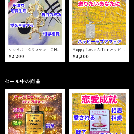
ワンラバータリスマン ONE
Happy Love Affair ハッピー
LOVER Talisman
ラブアフェア 白魔術アミュ
¥2,200
¥3,300
レット
セール中の商品