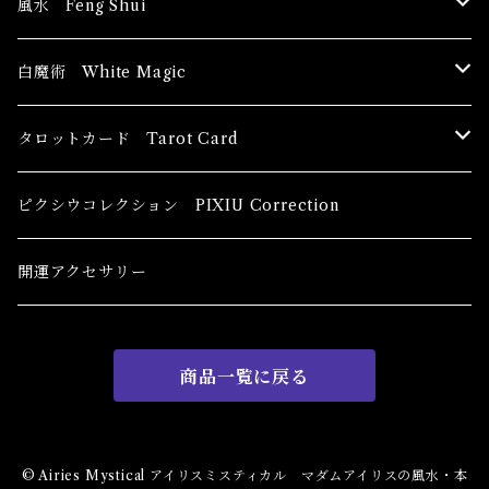
風水 Feng Shui
ブッダ Buddha
白魔術 White Magic
恋愛運
香油 Oils
タロットカード Tarot Card
恋愛 Love
健康運 Health
キャンドル Candles
初心者向け For The Beginners
ピクシウコレクション PIXIU Correction
金運 Money
恋愛 Love
金運 Money
線香 Stick Incense
中級者向け
開運アクセサリー
護身 Self-Defence
金運 Money
恋愛
全体運
香粉 Powder Incense
上級者向け
商品一覧に戻る
スピリチュアル Spiritual
自己実現 Self-Realization
仕事
金運 Money
キーチェーン
パウダー Magical Powder
自己実現 Self-realization
仕事 Job
金運
恋愛 Love
金運 Money
仕事
干支風水置き物
バス＆フロアウォッシュ Bath&Floor Wash
© Airies Mystical アイリスミスティカル マダムアイリスの風水・本