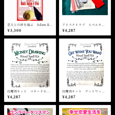
恋人との絆を結ぶ Adam &E
アトラクトラブ スペルキッ
ve pair
ト 恋愛白魔術キット
¥3,300
¥4,287
白魔術キット マネードロー
白魔術キット ゲットワット
イング MONEY DRAWIN
ユーワント GET WHAT YO
¥4,287
¥4,287
G Ritual Spell Kit
U WANT Ritual Spell Kit