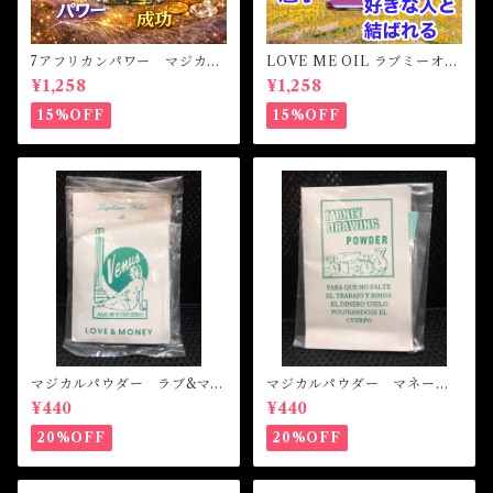
7アフリカンパワー マジカル
LOVE ME OIL ラブミーオイ
オイル・魔女オイル 7AFRI
ル -相思相愛・愛される-
¥1,258
¥1,258
CAN POWERS Magical Oil
15%OFF
15%OFF
マジカルパウダー ラブ&マネ
マジカルパウダー マネード
ー Magical Powder LOVE
ローイング Magical Powde
¥440
¥440
&MONEY
r MONEY DRAWING
20%OFF
20%OFF