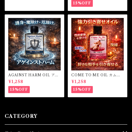
15%OFF
AGAINST HARM OIL アゲ
COME TO ME OIL カムト
インストハームオイル -厄除
ゥーミーオイル
¥1,258
¥1,258
け・魔除け・護身-
15%OFF
15%OFF
CATEGORY