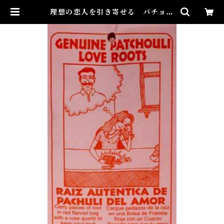
理想の恋人を引き寄せる パチョリ
ーの根 | Airies Mystical アイリ
スミスティカル マダムアイリスの
風水・本格白魔術