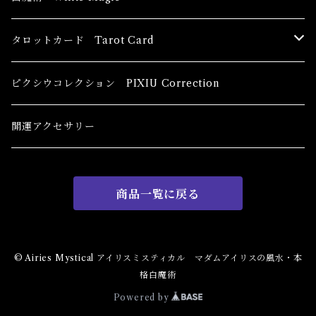
恋愛運
香油 Oils
タロットカード Tarot Card
恋愛 Love
健康運 Health
キャンドル Candles
初心者向け For The Beginners
ピクシウコレクション PIXIU Correction
金運 Money
恋愛 Love
金運 Money
線香 Stick Incense
中級者向け
開運アクセサリー
護身 Self-Defence
金運 Money
恋愛
全体運
香粉 Powder Incense
上級者向け
商品一覧に戻る
スピリチュアル Spiritual
自己実現 Self-Realization
仕事
金運 Money
キーチェーン
パウダー Magical Powder
自己実現 Self-realization
仕事 Job
金運
恋愛 Love
金運 Money
仕事
干支風水置き物
バス＆フロアウォッシュ Bath&Floor Wash
© Airies Mystical アイリスミスティカル マダムアイリスの風水・本
格白魔術
裁判 Trial
スピリチュアル Spiritual
人間関係
護身
恋愛 Love
恋愛 Love
子 Rat
護身 Self-Defence
ブレスレット Bracelet
バスハーブ Bath Herb
Powered by