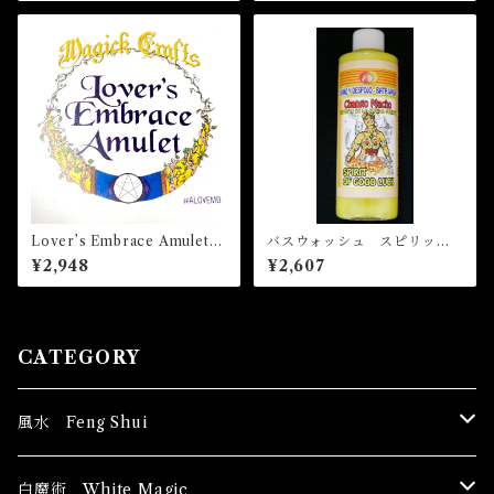
Lover’s Embrace Amulet
バスウォッシュ スピリット
ラバーズエンブレーズアミュ
オブグッドラック Bath Was
¥2,948
¥2,607
レット 白魔術アミュレット
h SPIRIT OF GOOD LUCK
CATEGORY
風水 Feng Shui
ブッダ Buddha
白魔術 White Magic