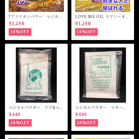
7アフリカンパワー マジカル
LOVE ME OIL ラブミーオイ
オイル・魔女オイル 7AFRI
ル -相思相愛・愛される-
¥1,258
¥1,258
CAN POWERS Magical Oil
15%OFF
15%OFF
マジカルパウダー ラブ&マネ
マジカルパウダー マネード
ー Magical Powder LOVE
ローイング Magical Powde
¥440
¥440
&MONEY
r MONEY DRAWING
20%OFF
20%OFF