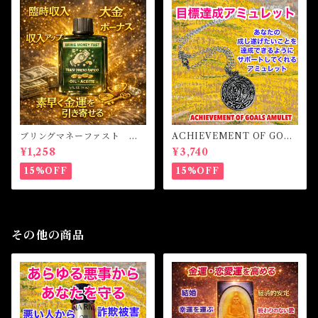
ブリングマネーファスト マ
ACHIEVEMENT OF GOAL
ジカルオイル・魔女オイル B
S AMULET -あなたを目標達
¥1,258
¥3,740
RING MONEY FAST Magi
成へと導くアミュレット-
cal Oil
15%OFF
15%OFF
その他の商品