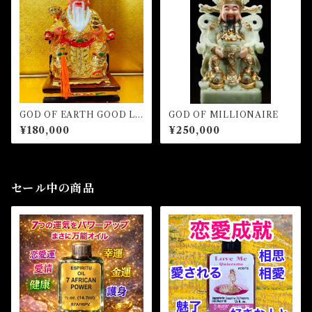
GOD OF EARTH GOOD LU
GOD OF MILLIONAIRE
CK MILLIONAIRE
¥180,000
¥250,000
セール中の商品