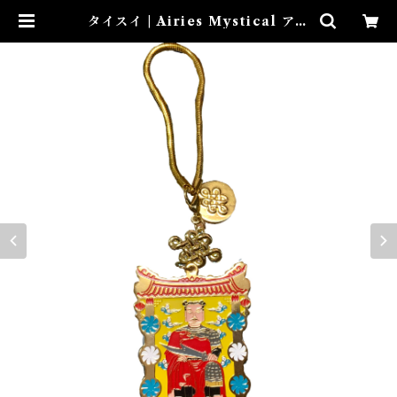
タイスイ | Airies Mystical アイ
リスミスティカル マダムアイリス
の風水・本格白魔術