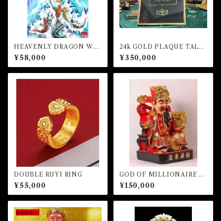
HEAVENLY DRAGON WIT
24k GOLD PLAQUE TALIS
H ABUNDANCES NINE C
MAN FOR HONOR AND R
¥58,000
¥350,000
ARPS (額縁あり）
ICHES
DOUBLE RUYI RING
GOD OF MILLIONAIRE -R
ed ver.-
¥55,000
¥150,000