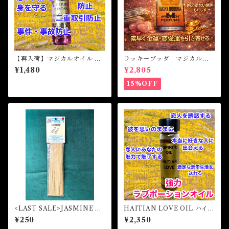
【再入荷】マジカルオイル ダ
ラッキーブッダ マジカルオ
ブルクロス Magical Oil DOU
イル・魔女オイル LUCKY
¥1,480
¥2,805
BLE CROSS
BUDDHA Magical Oil
15%OFF
<LAST SALE>JASMINE マ
HAITIAN LOVE OIL ハイチ
ジカルスティックインセンス
ャンラブオイル
¥250
¥2,350