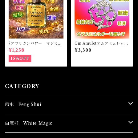
7アフリカンパワー マジカル
Om Amuletオムアミュレッ
オイル・魔女オイル 7AFRI
ト 白魔術アミュレット
¥1,258
¥3,300
CAN POWERS Magical Oil
15%OFF
CATEGORY
風水 Feng Shui
ブッダ Buddha
白魔術 White Magic