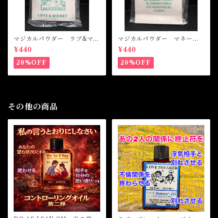
マジカルパウダー ラブ&マネ
マジカルパウダー マネード
ー Magical Powder LOVE
ローイング Magical Powde
¥440
¥440
&MONEY
r MONEY DRAWING
20%OFF
20%OFF
その他の商品