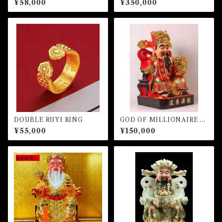
¥58,000
¥350,000
ARPS (額縁あり）
ICHES
DOUBLE RUYI RING
GOD OF MILLIONAIRE -R
ed ver.-
¥55,000
¥150,000