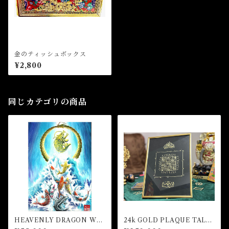
金のティッシュボックス
¥2,800
同じカテゴリの商品
HEAVENLY DRAGON WIT
24k GOLD PLAQUE TALIS
H ABUNDANCES NINE C
MAN FOR HONOR AND R