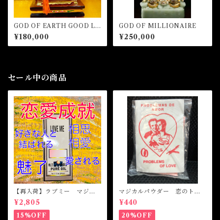
GOD OF EARTH GOOD LU
GOD OF MILLIONAIRE
CK MILLIONAIRE
¥180,000
¥250,000
セール中の商品
【再入荷】ラブミー マジカ
マジカルパウダー 恋のトラ
ルオイル・魔女オイル Love
ブル Magical Powder PR
¥2,805
¥440
Me Magical Oil
OBLEM OF LOVE
15%OFF
20%OFF