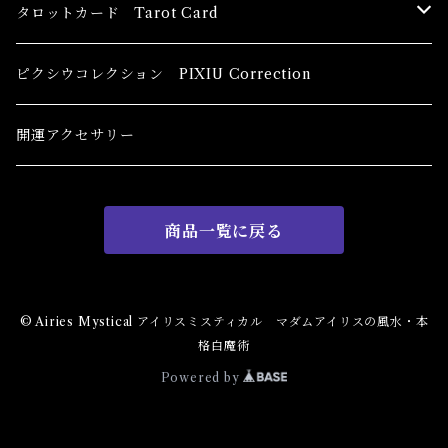
恋愛運
香油 Oils
タロットカード Tarot Card
恋愛 Love
健康運 Health
キャンドル Candles
初心者向け For The Beginners
ピクシウコレクション PIXIU Correction
金運 Money
恋愛 Love
金運 Money
線香 Stick Incense
中級者向け
開運アクセサリー
護身 Self-Defence
金運 Money
恋愛
全体運
香粉 Powder Incense
上級者向け
商品一覧に戻る
スピリチュアル Spiritual
自己実現 Self-Realization
仕事
金運 Money
キーチェーン
パウダー Magical Powder
自己実現 Self-realization
仕事 Job
金運
恋愛 Love
金運 Money
仕事
干支風水置き物
バス＆フロアウォッシュ Bath&Floor Wash
© Airies Mystical アイリスミスティカル マダムアイリスの風水・本
格白魔術
裁判 Trial
スピリチュアル Spiritual
人間関係
護身
恋愛 Love
恋愛 Love
子 Rat
護身 Self-Defence
ブレスレット Bracelet
バスハーブ Bath Herb
Powered by
人間関係 Relationships
人間関係 RelationShips
金運 Money
牛 Ox
恋愛 Love
恋愛
恋愛 love
仕事 Job
白魔術キット