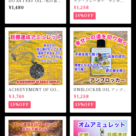
DO AS I SAY OIL -私の言う
ラブ・ブレーカー マジカル
通りにしなさい-
オイル・魔女オイル LOVE
¥1,480
¥1,258
BREAKER Magicak Oil
15%OFF
ACHIEVEMENT OF GOAL
UNBLOCKER OIL アンブロ
S AMULET -あなたを目標達
ッカーオイル -障害となるも
¥3,740
¥1,258
成へと導くアミュレット-
のを取り除く-
15%OFF
15%OFF