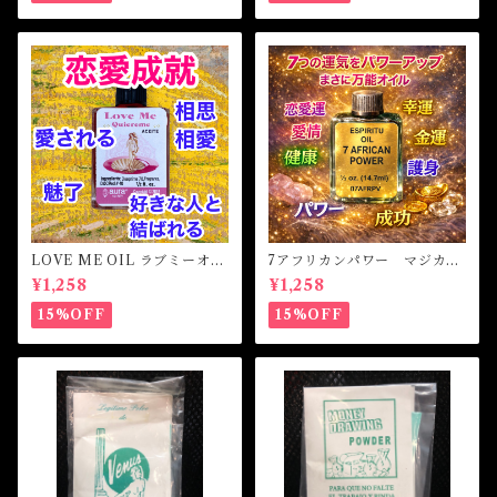
LOVE ME OIL ラブミーオイ
7アフリカンパワー マジカル
ル -相思相愛・愛される-
オイル・魔女オイル 7AFRI
¥1,258
¥1,258
CAN POWERS Magical Oil
15%OFF
15%OFF