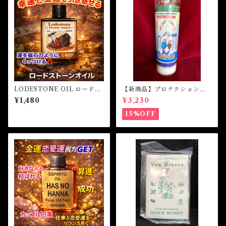
LODESTONE OIL ロードス
【新商品】プロテクションア
トーンオイル-磁石のようにほ
ロマキャンドル Protection
¥1,480
¥3,230
しいものを引き寄せる-
Aromatic Candle
15%OFF