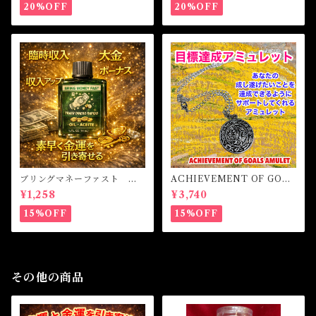
20%OFF
20%OFF
ブリングマネーファスト マ
ACHIEVEMENT OF GOAL
ジカルオイル・魔女オイル B
S AMULET -あなたを目標達
¥1,258
¥3,740
RING MONEY FAST Magi
成へと導くアミュレット-
cal Oil
15%OFF
15%OFF
その他の商品