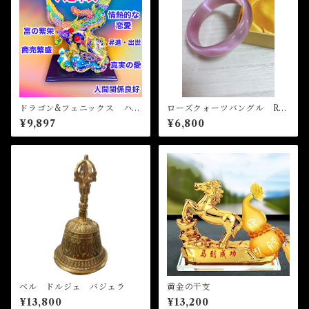
ドラゴン&フェニックス ハピ
ローズクォーツバングル Ros
ネス
e quartz Bangle
¥9,897
¥6,800
ベル ドルジェ バジェラ
黄金の干支
¥13,800
¥13,200