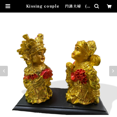
Kissing couple 円満夫婦 (ミ
ニ) | Airies Mystical アイリスミ
スティカル マダムアイリスの風
水・本格白魔術