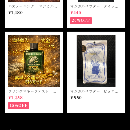
ハズノーハンナ マジカルオ
マジカルパウダー クイック
イル・魔女オイル HAS NO
マネー Magical Powder Q
¥1,480
¥440
HANNA Magical Oil
UICK MONEY
20%OFF
ブリングマネーファスト マ
マジカルパウダー ピュアエ
ジカルオイル・魔女オイル B
エッグシェル Magical Pod
¥1,258
¥550
RING MONEY FAST Magi
er PURE EGGSHELL
cal Oil
15%OFF