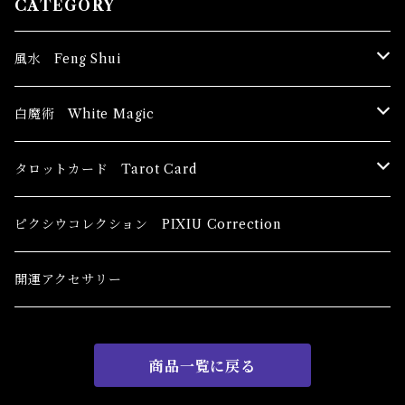
CATEGORY
風水 Feng Shui
ブッダ Buddha
白魔術 White Magic
恋愛運
香油 Oils
タロットカード Tarot Card
恋愛 Love
健康運 Health
キャンドル Candles
初心者向け For The Beginners
ピクシウコレクション PIXIU Correction
金運 Money
恋愛 Love
金運 Money
線香 Stick Incense
中級者向け
開運アクセサリー
護身 Self-Defence
金運 Money
恋愛
全体運
香粉 Powder Incense
上級者向け
商品一覧に戻る
スピリチュアル Spiritual
自己実現 Self-Realization
仕事
金運 Money
キーチェーン
パウダー Magical Powder