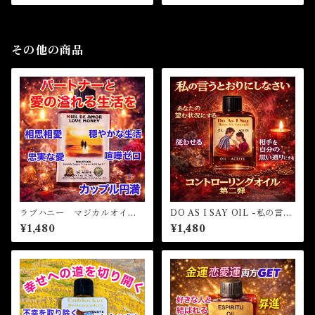
その他の商品
ラブハニー マジカルオイ
DO AS I SAY OIL -私の言う
ル・魔女オイル LOVE HO
通りにしなさい-
¥1,480
¥1,480
NEY Magical Oil