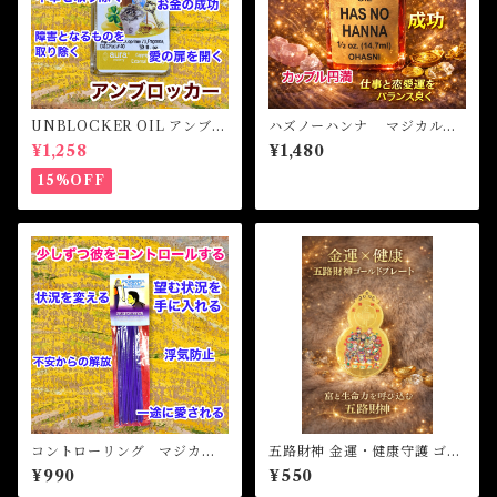
UNBLOCKER OIL アンブロ
ハズノーハンナ マジカルオ
ッカーオイル -障害となるも
イル・魔女オイル HAS NO
¥1,258
¥1,480
のを取り除く-
HANNA Magical Oil
15%OFF
コントローリング マジカル
五路財神 金運・健康守護 ゴー
スティックインセンス CON
ルドプレート
¥990
¥550
TROLLING Magical Stick I