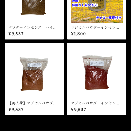
パウダーインセンス ハイジ
マジカルパウダーインセン
ョン Powder Incense Hig
ス アダムアンドイヴ Magi
¥9,537
¥1,800
h John
cal Powder Incense ADAM
& EVE
【再入荷】マジカルパウダー
マジカルパウダーインセン
インセンス カムトゥーミ
ス ファイアオブラブ Magi
¥9,537
¥9,537
ー Magical Powder Incen
cal Powder Incense FIRE
se Come to me
OF LOVE