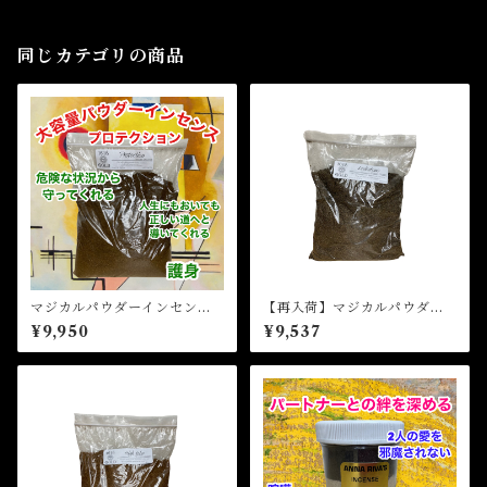
LE ACTION
同じカテゴリの商品
マジカルパウダーインセン
【再入荷】マジカルパウダー
ス プロテクション Magica
インセンス ロードストー
¥9,950
¥9,537
l Powder Incense Protecti
ン Magical Powder Incen
on
se Lodestone