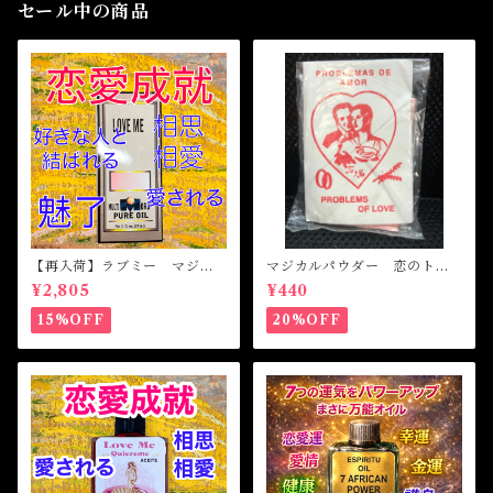
セール中の商品
【再入荷】ラブミー マジカ
マジカルパウダー 恋のトラ
ルオイル・魔女オイル Love
ブル Magical Powder PR
¥2,805
¥440
Me Magical Oil
OBLEM OF LOVE
15%OFF
20%OFF