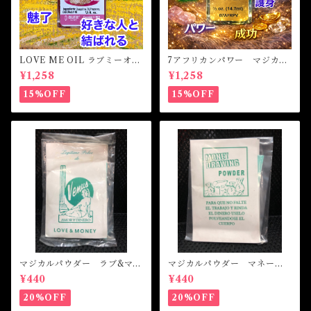
LOVE ME OIL ラブミーオイ
7アフリカンパワー マジカル
ル -相思相愛・愛される-
オイル・魔女オイル 7AFRI
¥1,258
¥1,258
CAN POWERS Magical Oil
15%OFF
15%OFF
マジカルパウダー ラブ&マネ
マジカルパウダー マネード
ー Magical Powder LOVE
ローイング Magical Powde
¥440
¥440
&MONEY
r MONEY DRAWING
20%OFF
20%OFF