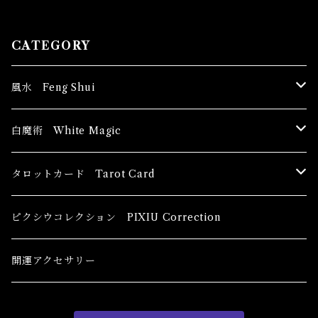
ncense
CATEGORY
風水 Feng Shui
ブッダ Buddha
白魔術 White Magic
恋愛運
香油 Oils
タロットカード Tarot Card
恋愛 Love
健康運 Health
キャンドル Candles
初心者向け For The Beginners
ピクシウコレクション PIXIU Correction
金運 Money
恋愛 Love
金運 Money
線香 Stick Incense
中級者向け
開運アクセサリー
護身 Self-Defence
金運 Money
恋愛
全体運
香粉 Powder Incense
上級者向け