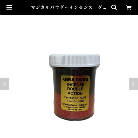
マジカルパウダーインセンス ダブ
ルアクション Magical Powder
Incense DOUBLE ACTION |
Airies Mystical アイリスミステ
ィカル マダムアイリスの風水・本
格白魔術