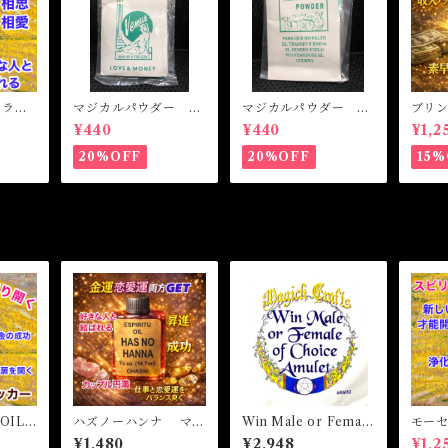
L ラブ
マジカルパウダー ラ
マジカルパウダー マ
ブリ
相思相
ブ&マネー Magical
ネードローイング M
ト 
¥440
¥440
¥1,2
Powder LOVE&MO
agical Powder MO
魔女オ
NEY
NEY DRAWING
MONE
20%OFF
20%OFF
15%
cal Oi
OIL
ハズノーハンナ マジ
Win Male or Female
モー
オイ
カルオイル・魔女オイ
of Choice Amulet ウ
イル・
¥1,480
¥2,948
¥1,2