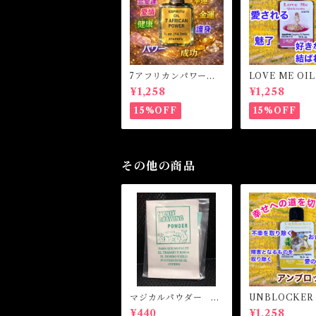
7アフリカンパワー
LOVE ME OI
マジカルオイル・魔女
ミーオイル -
¥1,258
¥1,258
オイル 7AFRICAN
愛・愛される-
POWERS Magical O
15%OFF
15%OFF
il
その他の商品
マジカルパウダー マ
UNBLOCKER 
ネードローイング M
アンブロッカー
¥440
¥1,258