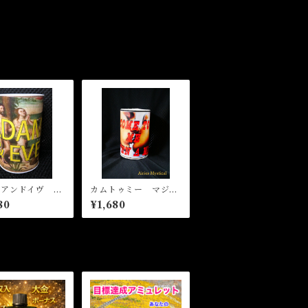
ムアンドイヴ パ
カムトゥミー マジカ
ーインセンスウィ
ルパウダーインセン
80
¥1,680
ャーコル
ス Come to Me Ma
gical Powder Incen
se