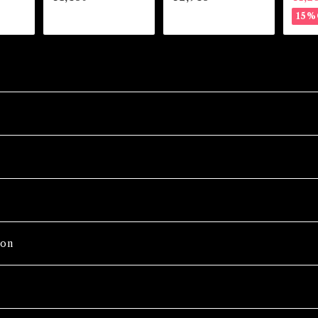
るもの
ル HAS NO HANN
ィンメールオアフィメ
Magic
A Magical Oil
ールオブチョイスアミ
15%
ュレット 白魔術アミ
ュレット
on