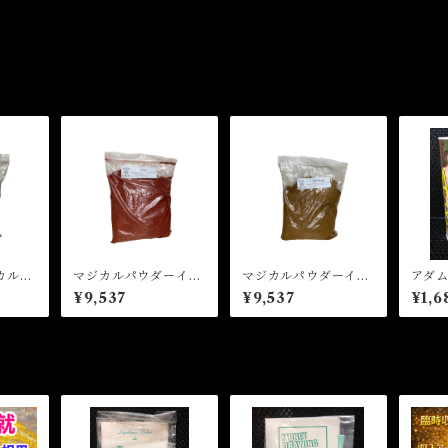
カルパ
マジカルパウダーイン
マジカルパウダーイン
アダ
ス ロ
センス ラブ Magic
センス パチョリ M
ウダ
¥9,537
¥9,537
¥1,6
agic
al Powder Incense
agical Powder Ince
ズチ
ense
LOVE
nse Patchouli