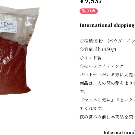
¥9,537
残り1点
International shipping
◇種類:香粉 (パウダーイン
◇容量:1lb (450g)
◇インド製
◇セルフライティング
パートナーがいる方に大変
商品は二人の間の愛をより
す。
『マンネリ気味』『セック
てくれます。
夜の営みの前に本商品を焚く
Internationa