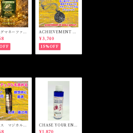
ングマネーファス
ACHIEVEMENT O
マジカルオイル・
F GOALS AMULET
58
¥3,740
イル BRING
-あなたを目標達成へ
Y FAST Magi
と導くアミュレット-
OFF
15%OFF
l
セス マジカルオ
CHASE YOUR ENE
魔女 MOSES
MIES AWAY! Vinega
58
¥1,870