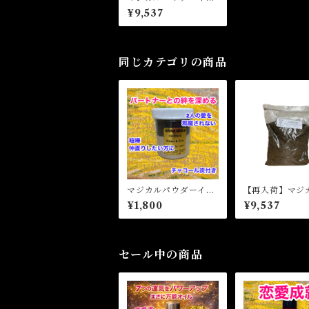
センス ファイアオブ
¥9,537
ラブ Magical Powd
er Incense FIRE OF
LOVE
同じカテゴリの商品
マジカルパウダーイン
【再入荷】マジ
センス アダムアンド
ウダーインセン
¥1,800
¥9,537
イヴ Magical Powd
ードストーン M
er Incense ADAM &
al Powder Inc
EVE
Lodestone
セール中の商品