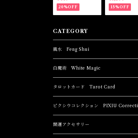
agical Powder MO
ル -障害とな
NEY DRAWING
を取り除く-
20%OFF
15%OFF
CATEGORY
風水 Feng Shui
ブッダ Buddha
白魔術 White Magic
恋愛運
香油 Oils
タロットカード Tarot Card
恋愛 Love
健康運 Health
キャンドル Candles
初心者向け For The Beginners
ピクシウコレクション PIXIU Correcti
金運 Money
恋愛 Love
金運 Money
線香 Stick Incense
中級者向け
開運アクセサリー