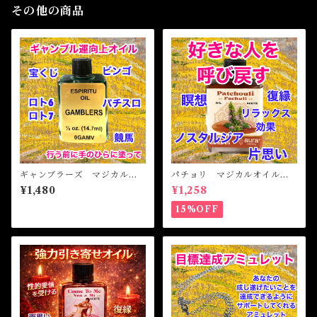
その他の商品
ギャンブラーズ マジカルオ
パチョリ マジカルオイル・
イル・魔女 GAMBLERS M
魔女オイル Pathouli Magic
¥1,480
¥1,258
agical Oil
al Oil
15%OFF