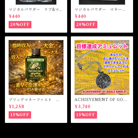
マジカルパウダー ラブ&マネ
マジカルパウダー マネード
ー Magical Powder LOVE
ローイング Magical Powde
¥440
¥440
&MONEY
r MONEY DRAWING
20%OFF
20%OFF
ブリングマネーファスト マ
ACHIEVEMENT OF GOAL
ジカルオイル・魔女オイル B
S AMULET -あなたを目標達
¥1,258
¥3,740
RING MONEY FAST Magi
成へと導くアミュレット-
cal Oil
15%OFF
15%OFF