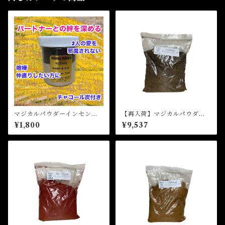
マジカルパウダーインセン
【再入荷】マジカルパウダー
ス アダムアンドイヴ Magi
インセンス ロードストー
¥1,800
¥9,537
cal Powder Incense ADAM
ン Magical Powder Incen
& EVE
se Lodestone