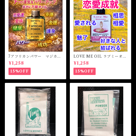
7アフリカンパワー マジカル
LOVE ME OIL ラブミーオイ
オイル・魔女オイル 7AFRI
ル -相思相愛・愛される-
¥1,258
¥1,258
CAN POWERS Magical Oil
15%OFF
15%OFF