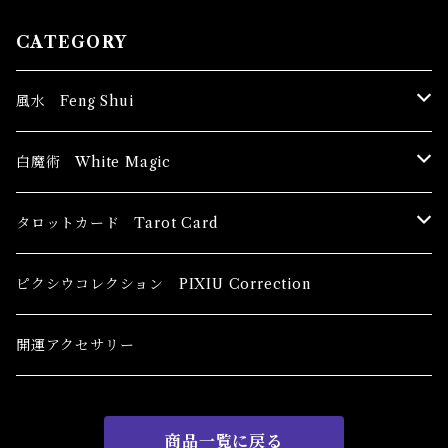
CATEGORY
風水 Feng Shui
ブッダ Buddha
白魔術 White Magic
恋愛運
香油 Oils
タロットカード Tarot Card
恋愛 Love
健康運 Health
キャンドル Candles
初心者向け For The Beginners
ピクシウコレクション PIXIU Correction
金運 Money
恋愛 Love
金運 Money
線香 Stick Incense
中級者向け
開運アクセサリー
護身 Self-Defence
金運 Money
恋愛
全体運
香粉 Powder Incense
上級者向け
商品一覧に戻る