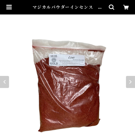
マジカルパウダーインセンス ラ
ブ Magical Powder Incense
LOVE | Airies Mystical アイリ
スミスティカル マダムアイリスの
風水・本格白魔術