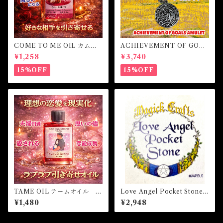
COME TO ME OIL カムト
ACHIEVEMENT OF GOAL
ゥーミーオイル
S AMULET -あなたを目標達
¥1,258
¥3,740
成へと導くアミュレット-
15%OFF
15%OFF
TAME OIL テームオイル -
Love Angel Pocket Stone
理想の恋愛を引き寄せる-
ラブエンジェルポケットスト
¥1,480
¥2,948
ーン 白魔術アミュレット