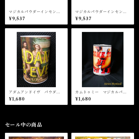
マジカルパウダーインセン
マジカルパウダーインセン
ス ファイアオブラブ Magi
ス パチョリ Magical Pow
¥9,537
¥9,537
cal Powder Incense FIRE
der Incense Patchouli
OF LOVE
アダムアンドイヴ パウダー
カムトゥミー マジカルパウ
インセンスウィズチャーコル
ダーインセンス Come to M
¥1,680
¥1,680
e Magical Powder Incense
セール中の商品