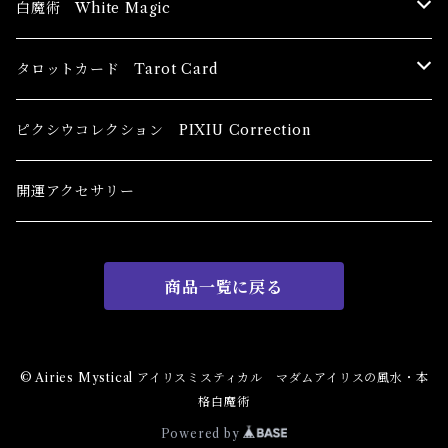
ブッダ Buddha
白魔術 White Magic
恋愛運
香油 Oils
タロットカード Tarot Card
恋愛 Love
健康運 Health
キャンドル Candles
初心者向け For The Beginners
ピクシウコレクション PIXIU Correction
金運 Money
恋愛 Love
金運 Money
線香 Stick Incense
中級者向け
開運アクセサリー
護身 Self-Defence
金運 Money
恋愛
全体運
香粉 Powder Incense
上級者向け
商品一覧に戻る
スピリチュアル Spiritual
自己実現 Self-Realization
仕事
金運 Money
キーチェーン
パウダー Magical Powder
自己実現 Self-realization
仕事 Job
金運
恋愛 Love
金運 Money
仕事
干支風水置き物
バス＆フロアウォッシュ Bath&Floor Wash
© Airies Mystical アイリスミスティカル マダムアイリスの風水・本
格白魔術
裁判 Trial
スピリチュアル Spiritual
人間関係
護身
恋愛 Love
恋愛 Love
子 Rat
護身 Self-Defence
ブレスレット Bracelet
バスハーブ Bath Herb
Powered by