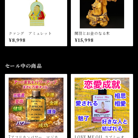
クァング アミュレット
関羽とお金のなる木
¥8,998
¥15,998
セール中の商品
7アフリカンパワー マジカル
LOVE ME OIL ラブミーオイ