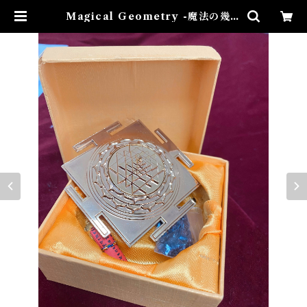
Magical Geometry -魔法の幾何
学- 風水置物 | Airies Mystical
アイリスミスティカル マダムアイ
リスの風水・本格白魔術