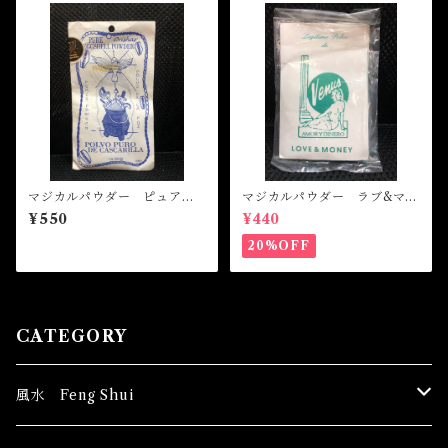
マジカルパウダー ピュアエ
マジカルパウダー ラブ&マネ
エッグシェル Magical Pod
ー Magical Powder LOVE
¥550
¥440
er PURE EGGSHELL
&MONEY
20%OFF
CATEGORY
風水 Feng Shui