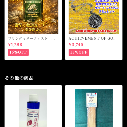
ブリングマネーファスト マ
ACHIEVEMENT OF GOAL
ジカルオイル・魔女オイル B
S AMULET -あなたを目標達
¥1,258
¥3,740
RING MONEY FAST Magi
成へと導くアミュレット-
cal Oil
15%OFF
15%OFF
その他の商品