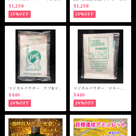
オイル・魔女オイル 7AFRI
ル -相思相愛・愛される-
¥1,258
¥1,258
CAN POWERS Magical Oil
15%OFF
15%OFF
マジカルパウダー ラブ&マネ
マジカルパウダー マネード
ー Magical Powder LOVE
ローイング Magical Powde
¥440
¥440
&MONEY
r MONEY DRAWING
20%OFF
20%OFF