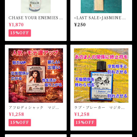
CHASE YOUR ENEMIES A
<LAST SALE>JASMINE マ
WAY! Vinegar Oil チェイス
ジカルスティックインセンス
¥1,870
¥250
ユアエネミーアウェイ！ ビネ
ガーオイル
15%OFF
アフロディシャック マジカ
ラブ・ブレーカー マジカル
ルオイル・魔女オイル APH
オイル・魔女オイル LOVE
¥1,258
¥1,258
RODISIAC Magical Oil
BREAKER Magicak Oil
15%OFF
15%OFF