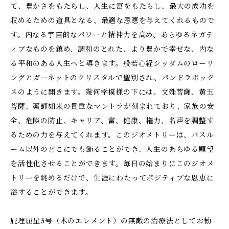
て、豊かさをもたらし、人生に富をもたらし、最大の成功を
収めるための道具となる、最適な恩恵を与えてくれるもので
す。内なる宇宙的なパワーと精神力を高め、あらゆるネガテ
ィブなものを鎮め、調和のとれた、より豊かで幸せな、内な
る平和のある人生へと導きます。般若心経シッダムのローリ
ングとガーネットのクリスタルで聖別され、パンドラボック
スのように開きます。幾何学模様の下には、文殊菩薩、黄玉
菩薩、薬師如来の貴重なマントラが刻まれており、家族の安
全、危険の防止、キャリア、富、健康、権力、名声を調整す
るための力を与えてくれます。このジオメトリーは、バスル
ーム以外のどこにでも飾ることができ、人生のあらゆる願望
を活性化させることができます。毎日の始まりにこのジオメ
トリーを眺めるだけで、生涯にわたってポジティブな恩恵に
浴することができます。
屁理屈星3号（木のエレメント）の無敵の治療法としてお勧