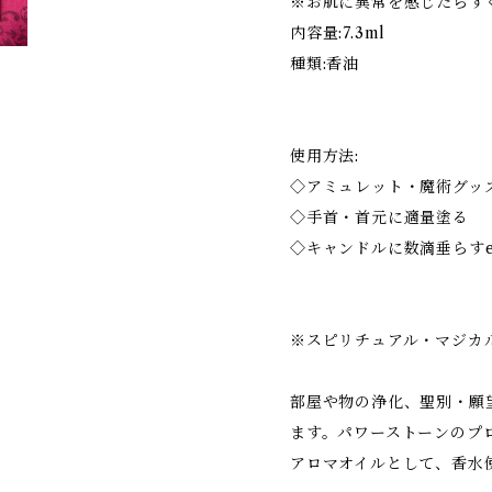
※お肌に異常を感じたらす
内容量:7.3ml
種類:香油
使用方法:
◇アミュレット・魔術グッ
◇手首・首元に適量塗る
◇キャンドルに数滴垂らすe
※スピリチュアル・マジカ
部屋や物の浄化、聖別・願
ます。パワーストーンのプ
アロマオイルとして、香水