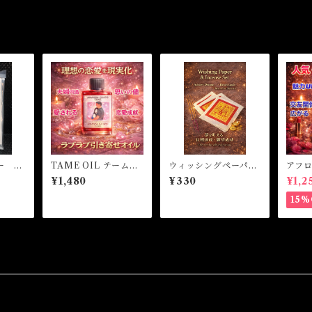
ー ク
TAME OIL テームオ
ウィッシングペーパー
アフ
agic
イル -理想の恋愛を
インセンスセット
マジ
¥1,480
¥330
¥1,2
ICK
引き寄せる-
オイル
AC Ma
15%