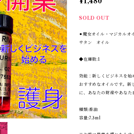
¥1,480
SOLD OUT
⚫︎魔女オイル・マジカル
サタン オイル
◆在庫数:1
効能：新しくビジネスを始
おすすめなオイルです。新
に、あなたの財産やあなた
種類:香油
容量:7.3ml