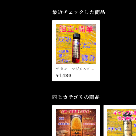
最近チェックした商品
サタン マジカルオイ
ル・魔女オイル SAT
¥1,480
URN Magical Oil
同じカテゴリの商品