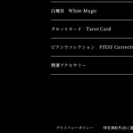
ブッダ Buddha
白魔術 White Magic
恋愛運
香油 Oils
タロットカード Tarot Card
恋愛 Love
健康運 Health
キャンドル Candles
初心者向け For The Beginners
ピクシウコレクション PIXIU Correcti
金運 Money
恋愛 Love
金運 Money
線香 Stick Incense
中級者向け
開運アクセサリー
護身 Self-Defence
金運 Money
恋愛
全体運
香粉 Powder Incense
上級者向け
スピリチュアル Spiritual
自己実現 Self-Realization
仕事
金運 Money
キーチェーン
パウダー Magical Powder
自己実現 Self-realization
仕事 Job
金運
恋愛 Love
金運 Money
仕事
干支風水置き物
バス＆フロアウォッシュ Bath&Floor 
プライバシーポリシー
特定商取引法に
裁判 Trial
スピリチュアル Spiritual
人間関係