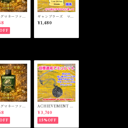
ングマネーファス
ギャンブラーズ マジ
マジカルオイル・
カルオイル・魔女 G
58
¥1,480
イル BRING
AMBLERS Magical
Y FAST Magi
Oil
OFF
l
ングマネーファス
ACHIEVEMENT O
マジカルオイル・
F GOALS AMULET
58
¥3,740
イル BRING
-あなたを目標達成へ
Y FAST Magi
と導くアミュレット-
OFF
15%OFF
l