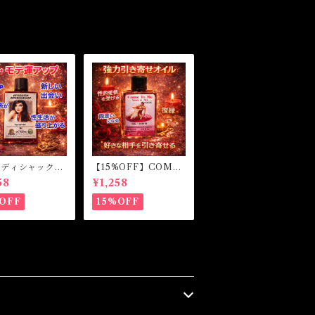
ロディシャック
【15%OFF】COME
カルオイル・魔女
TO ME OIL カムトゥ
58
¥1,258
 APHRODISI
ーミーオイル 白魔術
gical Oil
オイル
OFF
15%OFF