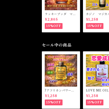
ラッキーブッダ マジ
カジノ マジカ
カルオイル・魔女オイ
ル・魔女オイル
¥2,805
¥1,258
ル LUCKY BUDD
SINO Magical 
HA Magical Oil
15%OFF
15%OFF
セール中の商品
7アフリカンパワー
LOVE ME OI
マジカルオイル・魔女
ミーオイル -
¥1,258
¥1,258
オイル 7AFRICAN
愛・愛される-
POWERS Magical O
15%OFF
15%OFF
il