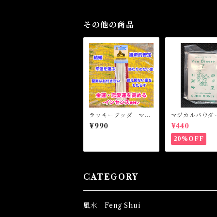
その他の商品
ラッキーブッダ マジ
マジカルパウダ
カルスティックインセ
イックマネー M
¥990
¥440
ンス LUCKY BUD
al Powder QU
DHA Magical Stick
MONEY
20%OFF
Incense
CATEGORY
風水 Feng Shui