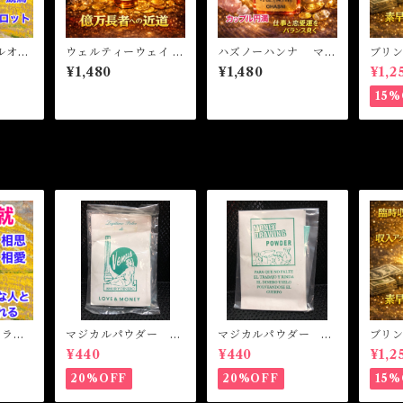
ルオイ
ウェルティーウェイ マ
ハズノーハンナ マジ
ブリ
 CA
ジカルオイル・魔女
カルオイル・魔女オイ
ト 
¥1,480
¥1,480
¥1,2
Oil
Wealthy Way Magic
ル HAS NO HANN
魔女オ
al Oil
A Magical Oil
MONE
15%
cal Oi
L ラブ
マジカルパウダー ラ
マジカルパウダー マ
ブリ
相思相
ブ&マネー Magical
ネードローイング M
ト 
¥440
¥440
¥1,2
Powder LOVE&MO
agical Powder MO
魔女オ
NEY
NEY DRAWING
MONE
20%OFF
20%OFF
15%
cal Oi