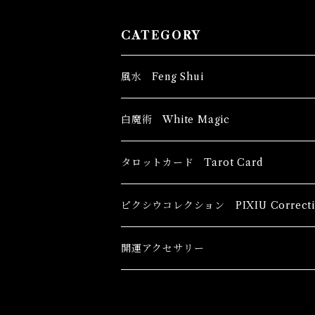
CATEGORY
風水 Feng Shui
ブッダ Buddha
白魔術 White Magic
恋愛運
香油 Oils
タロットカード Tarot Card
恋愛 Love
健康運 Health
キャンドル Candles
初心者向け For The Beginners
ピクシウコレクション PIXIU Correcti
金運 Money
恋愛 Love
金運 Money
線香 Stick Incense
中級者向け
開運アクセサリー
護身 Self-Defence
金運 Money
恋愛
全体運
香粉 Powder Incense
上級者向け