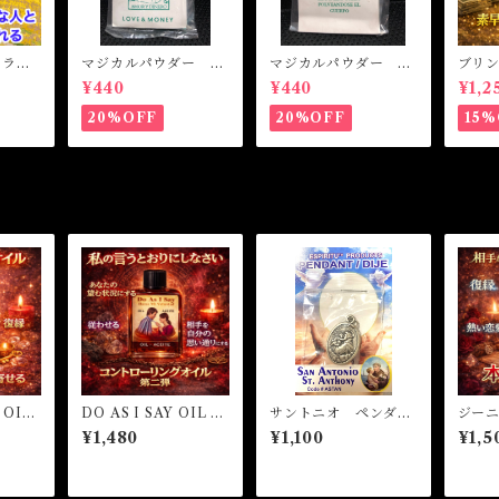
L ラブ
マジカルパウダー ラ
マジカルパウダー マ
ブリ
相思相
ブ&マネー Magical
ネードローイング M
ト 
¥440
¥440
¥1,2
Powder LOVE&MO
agical Powder MO
魔女オ
NEY
NEY DRAWING
MONE
20%OFF
20%OFF
15%
cal Oi
 OIL
DO AS I SAY OIL -
サントニオ ペンダン
ジー
オイル
私の言う通りにしなさ
ト
ル 
¥1,480
¥1,100
¥1,5
い-
せ