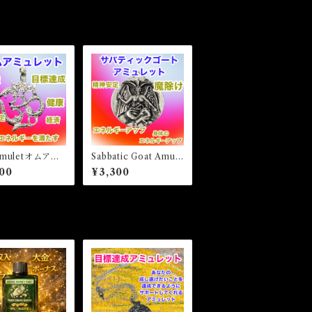
Amuletオムアミ
Sabbatic Goat Amule
ット 白魔術アミ
t サバティックゴート
00
¥3,300
ット
アミュレット 白魔術
アミュレット