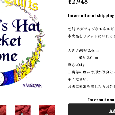
¥2,948
International shipping
効能:ネガティブなエネル
本商品をポケットにいれる
大きさ:縦約2.4cm
横約2.0cm
重さ:約4g
※実際の色味や形が写真と
承ください。
お肌に異常を感じたらお外
Internationa
Ad