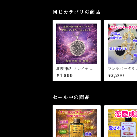
同じカテゴリの商品
北欧神話 フレイヤ 円
ワンラバータリ
形ペンダントネックレ
ン ONE LOVE
¥4,800
¥2,200
ス
isman
セール中の商品