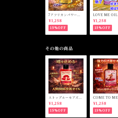
7アフリカンパワー
LOVE ME OI
マジカルオイル・魔女
ミーオイル -
¥1,258
¥1,258
オイル 7AFRICAN
愛・愛される-
POWERS Magical O
15%OFF
15%OFF
il
その他の商品
ストップルーモアズ
COME TO ME
マジカルオイル・魔女
カムトゥーミー
¥1,258
¥1,258
オイル Stop Rumor
s Magical Oil
15%OFF
15%OFF