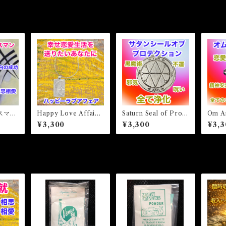
スマ
Happy Love Affair
Saturn Seal of Prote
Om 
R Tal
ハッピーラブアフェ
ction サタンシールオ
ュレ
¥3,300
¥3,300
¥3,3
ア 白魔術アミュレッ
ブプロテクション 白
ュレ
ト
魔術アミュレット