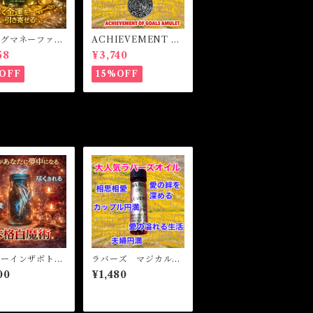
ングマネーファス
ACHIEVEMENT O
マジカルオイル・
F GOALS AMULET
58
¥3,740
イル BRING
-あなたを目標達成へ
Y FAST Magi
と導くアミュレット-
OFF
15%OFF
l
ニーインザボト
ラバーズ マジカルオ
願望成就 引き寄
イル・魔女オイル L
00
¥1,480
OVERS Magical Oil