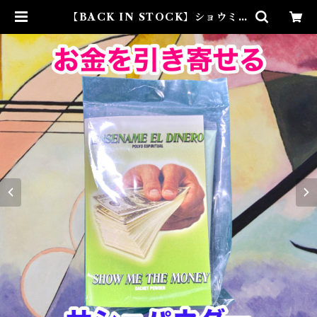
【BACK IN STOCK】ショウミー
ザ・マネー マジカルパウダー・魔
女パウダー SHOW ME THE M
ONEY Magical Powder | Airi
es Mystical アイリスミスティカ
ル マダムアイリスの風水・本格白
魔術