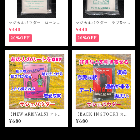
マジカルパウダー ローンア
マジカルパウダー ラブ&マネ
ップルーバル Magical Pow
ー Magical Powder LOVE
¥440
¥440
der LOAN APPROVAL
&MONEY
20%OFF
20%OFF
【NEW ARRIVALS】アトラ
【BACK IN STOCK】カム
クション マジカルパウダ
トゥーミー マジカルパウダ
¥680
¥680
ー・魔女パウダー ATTRAC
ー・魔女パウダー COME T
TION Magical Powder
O ME Magical Powder