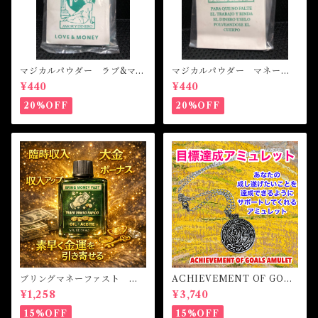
マジカルパウダー ラブ&マネ
マジカルパウダー マネード
ー Magical Powder LOVE
ローイング Magical Powde
¥440
¥440
&MONEY
r MONEY DRAWING
20%OFF
20%OFF
ブリングマネーファスト マ
ACHIEVEMENT OF GOAL
ジカルオイル・魔女オイル B
S AMULET -あなたを目標達
¥1,258
¥3,740
RING MONEY FAST Magi
成へと導くアミュレット-
cal Oil
15%OFF
15%OFF