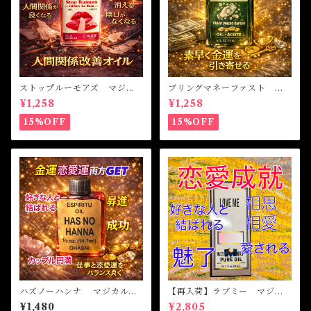
ストップルーモアズ マジカ
ブリングマネーファスト マ
ルオイル・魔女オイル Stop
ジカルオイル・魔女オイル B
¥1,258
¥1,258
Rumors Magical Oil
RING MONEY FAST Magi
cal Oil
15%OFF
15%OFF
ハズノーハンナ マジカルオ
【再入荷】ラブミー マジカ
イル・魔女オイル HAS NO
ルオイル・魔女オイル Love
¥1,480
¥2,805