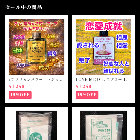
セール中の商品
7アフリカンパワー マジカル
LOVE ME OIL ラブミーオイ
オイル・魔女オイル 7AFRI
ル -相思相愛・愛される-
¥1,258
¥1,258
CAN POWERS Magical Oil
15%OFF
15%OFF