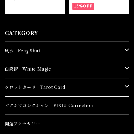
HANNA Magical Oil
Me Magical Oil
15%OFF
CATEGORY
風水 Feng Shui
ブッダ Buddha
白魔術 White Magic
恋愛運
香油 Oils
タロットカード Tarot Card
恋愛 Love
健康運 Health
キャンドル Candles
初心者向け For The Beginners
ピクシウコレクション PIXIU Correction
金運 Money
恋愛 Love
金運 Money
線香 Stick Incense
中級者向け
開運アクセサリー