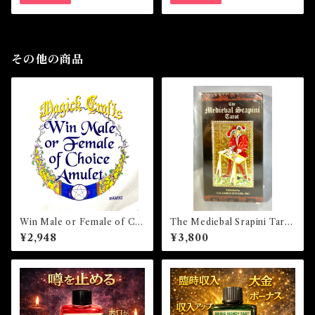
その他の商品
Win Male or Female of Ch
The Mediebal Srapini Tarot
oice Amulet ウィンメールオ
ザ・メディーバルスラピニタ
¥2,948
¥3,800
アフィメールオブチョイスア
ロット
ミュレット 白魔術アミュレ
ット