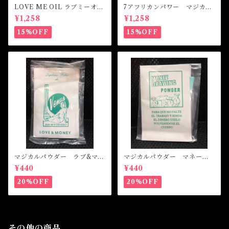
LOVE ME OIL ラブミーオイ
7アフリカンパワー マジカル
ル -相思相愛・愛される-
オイル・魔女オイル 7AFRI
¥1,258
¥1,258
CAN POWERS Magical Oil
15%OFF
15%OFF
マジカルパウダー ラブ&マネ
マジカルパウダー マネード
ー Magical Powder LOVE
ローイング Magical Powde
¥440
¥440
&MONEY
r MONEY DRAWING
20%OFF
20%OFF
その他の商品