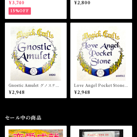
S AMULET -あなたを目標達
チョリーの根
¥3,740
¥2,800
成へと導くアミュレット-
15%OFF
Gnostic Amulet グノスティ
Love Angel Pocket Stone
ックアミュレット 白魔術ア
ラブエンジェルポケットスト
¥2,948
¥2,948
ミュレット
ーン 白魔術アミュレット
セール中の商品