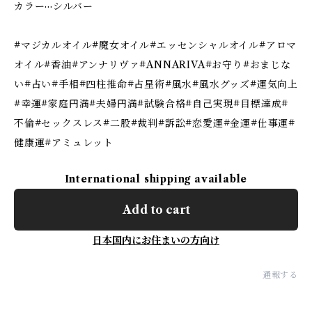
カラー···シルバー
#マジカルオイル#魔女オイル#エッセンシャルオイル#アロマ
オイル#香油#アンナリヴァ#ANNARIVA#お守り#おまじな
い#占い#手相#四柱推命#占星術#風水#風水グッズ#運気向上
#幸運#家庭円満#夫婦円満#試験合格#自己実現#目標達成#
不倫#セックスレス#二股#裁判#訴訟#恋愛運#金運#仕事運#
健康運#アミュレット
International shipping available
Add to cart
日本国内にお住まいの方向け
通報する