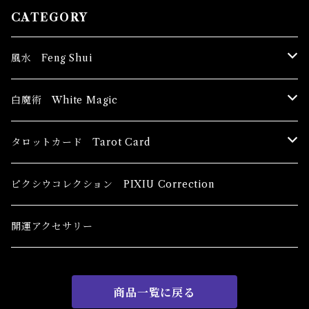
CATEGORY
風水 Feng Shui
ブッダ Buddha
白魔術 White Magic
恋愛運
香油 Oils
タロットカード Tarot Card
恋愛 Love
健康運 Health
キャンドル Candles
初心者向け For The Beginners
ピクシウコレクション PIXIU Correction
金運 Money
恋愛 Love
金運 Money
線香 Stick Incense
中級者向け
開運アクセサリー
護身 Self-Defence
金運 Money
恋愛
全体運
香粉 Powder Incense
上級者向け
商品一覧に戻る
スピリチュアル Spiritual
自己実現 Self-Realization
仕事
金運 Money