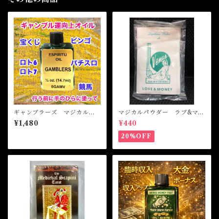
ギャンブラーズ マジカルオ
マジカルパウダー ラブ&マネ
イル・魔女 GAMBLERS M
ー Magical Powder LOVE
¥1,480
¥440
agical Oil
&MONEY
20%OFF