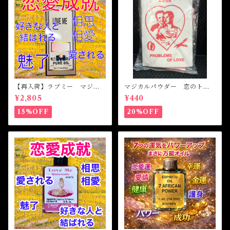
【再入荷】ラブミー マジカ
マジカルパウダー 恋のトラ
ルオイル・魔女オイル Love
ブル Magical Powder PR
¥2,805
¥440
Me Magical Oil
OBLEM OF LOVE
15%OFF
20%OFF