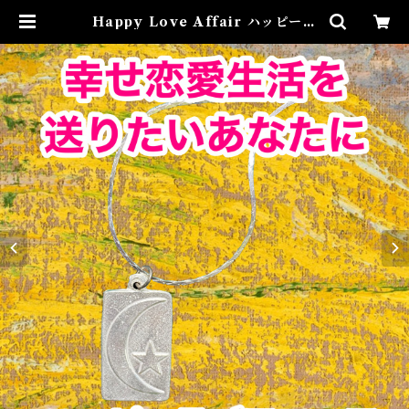
Happy Love Affair ハッピーラ
ブアフェア 白魔術アミュレット |
Airies Mystical アイリスミステ
ィカル マダムアイリスの風水・本
格白魔術