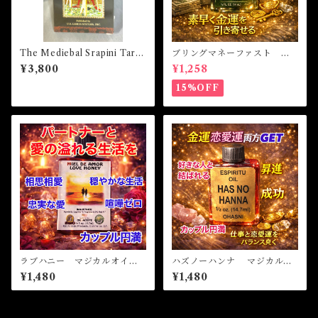
The Mediebal Srapini Tarot
ブリングマネーファスト マ
ザ・メディーバルスラピニタ
ジカルオイル・魔女オイル B
¥3,800
¥1,258
ロット
RING MONEY FAST Magi
cal Oil
15%OFF
ラブハニー マジカルオイ
ハズノーハンナ マジカルオ
ル・魔女オイル LOVE HO
イル・魔女オイル HAS NO
¥1,480
¥1,480
NEY Magical Oil
HANNA Magical Oil