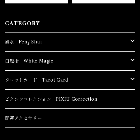
CATEGORY
風水 Feng Shui
ブッダ Buddha
白魔術 White Magic
恋愛運
香油 Oils
タロットカード Tarot Card
恋愛 Love
健康運 Health
キャンドル Candles
初心者向け For The Beginners
ピクシウコレクション PIXIU Correction
金運 Money
恋愛 Love
金運 Money
線香 Stick Incense
中級者向け
開運アクセサリー
護身 Self-Defence
金運 Money
恋愛
全体運
香粉 Powder Incense
上級者向け