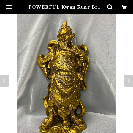
POWERFUL Kwan Kung Broz
e パワフルクワンクンブロンズ 風
水置物 | Airies Mystical アイリ
スミスティカル マダムアイリスの
風水・本格白魔術