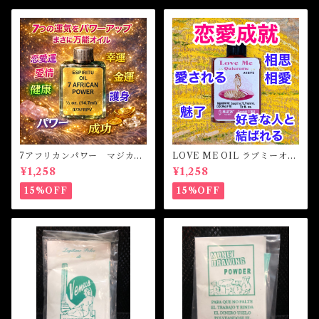
7アフリカンパワー マジカル
LOVE ME OIL ラブミーオイ
オイル・魔女オイル 7AFRI
ル -相思相愛・愛される-
¥1,258
¥1,258
CAN POWERS Magical Oil
15%OFF
15%OFF