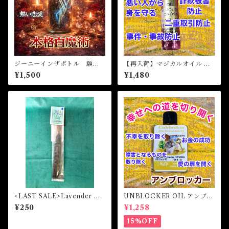
ジーニーインザボトル 願望
【再入荷】マジカルオイル ダ
成就 引き寄せ
ブルクロス Magical Oil DOU
¥1,500
¥1,480
BLE CROSS
<LAST SALE>Lavender ス
UNBLOCKER OIL アンブロ
ティックインセンス
ッカーオイル -障害となるも
¥250
¥1,258
のを取り除く-
15%OFF