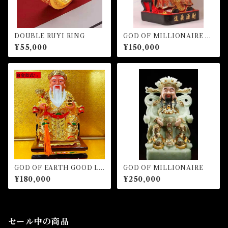
DOUBLE RUYI RING
GOD OF MILLIONAIRE -R
ed ver.-
¥55,000
¥150,000
GOD OF EARTH GOOD LU
GOD OF MILLIONAIRE
CK MILLIONAIRE
¥180,000
¥250,000
セール中の商品