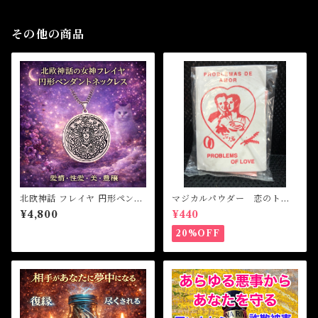
その他の商品
北欧神話 フレイヤ 円形ペンダ
マジカルパウダー 恋のトラ
ントネックレス
ブル Magical Powder PR
¥4,800
¥440
OBLEM OF LOVE
20%OFF