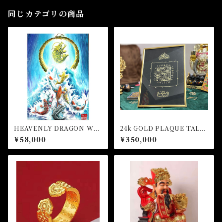
同じカテゴリの商品
HEAVENLY DRAGON WIT
24k GOLD PLAQUE TALIS
H ABUNDANCES NINE C
MAN FOR HONOR AND R
¥58,000
¥350,000
ARPS (額縁あり）
ICHES