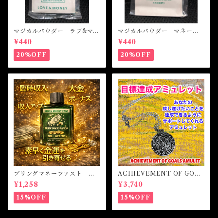
マジカルパウダー ラブ&マネ
マジカルパウダー マネード
ー Magical Powder LOVE
ローイング Magical Powde
¥440
¥440
&MONEY
r MONEY DRAWING
20%OFF
20%OFF
ブリングマネーファスト マ
ACHIEVEMENT OF GOAL
ジカルオイル・魔女オイル B
S AMULET -あなたを目標達
¥1,258
¥3,740
RING MONEY FAST Magi
成へと導くアミュレット-
cal Oil
15%OFF
15%OFF