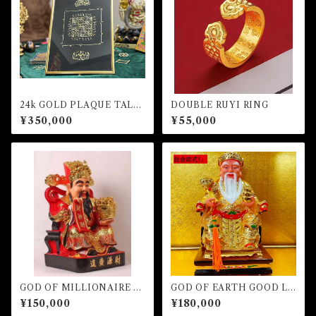
24k GOLD PLAQUE TALIS
DOUBLE RUYI RING
MAN FOR HONOR AND R
¥350,000
¥55,000
ICHES
GOD OF MILLIONAIRE -R
GOD OF EARTH GOOD LU
ed ver.-
CK MILLIONAIRE
¥150,000
¥180,000