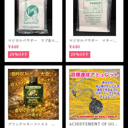
マジカルパウダー ラブ&マネ
マジカルパウダー マネード
ー Magical Powder LOVE
ローイング Magical Powde
¥440
¥440
&MONEY
r MONEY DRAWING
20%OFF
20%OFF
ブリングマネーファスト マ
ACHIEVEMENT OF GOAL