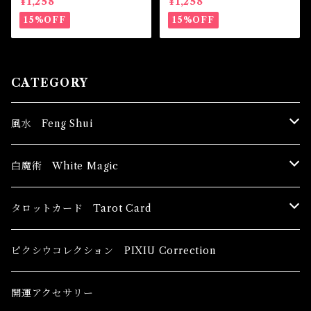
¥1,258
¥1,258
白魔術オイル
のを取り除く-
15%OFF
15%OFF
CATEGORY
風水 Feng Shui
ブッダ Buddha
白魔術 White Magic
恋愛運
香油 Oils
タロットカード Tarot Card
恋愛 Love
健康運 Health
キャンドル Candles
初心者向け For The Beginners
ピクシウコレクション PIXIU Correction
金運 Money
恋愛 Love
金運 Money
線香 Stick Incense
中級者向け
開運アクセサリー