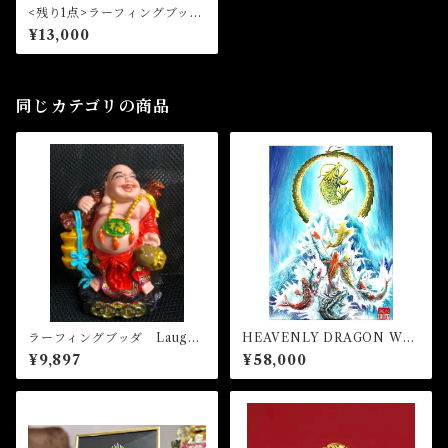
<残り1点>ラーフィングブッダ
ホールディングリュイオン・
¥13,000
マネーフロッグ Laughing B
uddha Holding Ruyi On Mo
ney Frog
同じカテゴリの商品
ラーフィングブッダ Laughi
HEAVENLY DRAGON WIT
ng Buddha
H ABUNDANCES NINE C
¥9,897
¥58,000
ARPS (額縁あり）