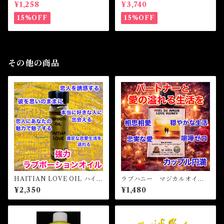
ジカルオイル・魔女オイル B
S AMULET -あなたを目標達
¥1,258
¥3,740
RING MONEY FAST Magi
成へと導くアミュレット-
cal Oil
15%OFF
15%OFF
その他の商品
HAITIAN LOVE OIL ハイチ
ラブハニー マジカルオイ
ャンラブオイル
ル・魔女オイル LOVE HO
¥2,350
¥1,480
NEY Magical Oil