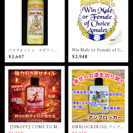
バスウォッシュ スピリット
Win Male or Female of Ch
オブグッドラック Bath Was
oice Amulet ウィンメールオ
¥2,607
¥2,948
h SPIRIT OF GOOD LUCK
アフィメールオブチョイスア
ミュレット 白魔術アミュレ
ット
【15%OFF】COME TO ME
UNBLOCKER OIL アンブロ
OIL カムトゥーミーオイル
ッカーオイル -障害となるも