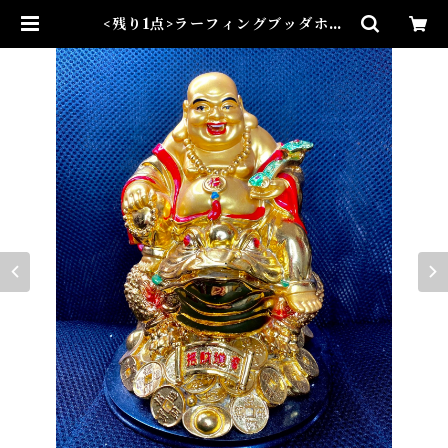
<残り1点>ラーフィングブッダホー
ルディングリュイオン・マネーフロ
ッグ Laughing Buddha Holdi
ng Ruyi On Money Frog | Air
ies Mystical アイリスミスティカ
ル マダムアイリスの風水・本格白
魔術