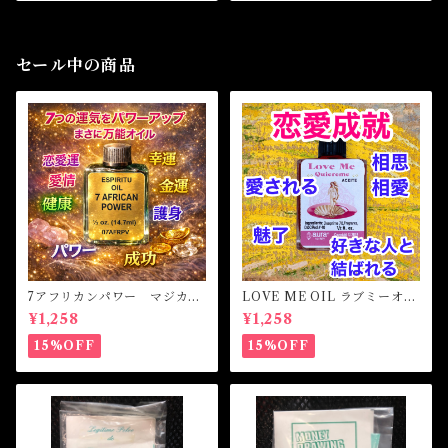
セール中の商品
7アフリカンパワー マジカル
LOVE ME OIL ラブミーオイ
オイル・魔女オイル 7AFRI
ル -相思相愛・愛される-
¥1,258
¥1,258
CAN POWERS Magical Oil
15%OFF
15%OFF