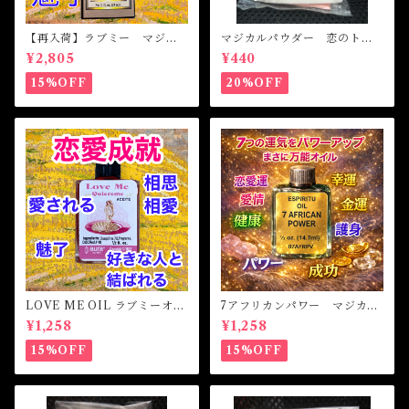
【再入荷】ラブミー マジカ
マジカルパウダー 恋のトラ
ルオイル・魔女オイル Love
ブル Magical Powder PR
¥2,805
¥440
Me Magical Oil
OBLEM OF LOVE
15%OFF
20%OFF
LOVE ME OIL ラブミーオイ
7アフリカンパワー マジカル
ル -相思相愛・愛される-
オイル・魔女オイル 7AFRI
¥1,258
¥1,258
CAN POWERS Magical Oil
15%OFF
15%OFF