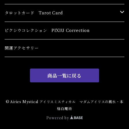
恋愛運
香油 Oils
タロットカード Tarot Card
恋愛 Love
健康運 Health
キャンドル Candles
初心者向け For The Beginners
ピクシウコレクション PIXIU Correction
金運 Money
恋愛 Love
金運 Money
線香 Stick Incense
中級者向け
開運アクセサリー
護身 Self-Defence
金運 Money
恋愛
全体運
香粉 Powder Incense
上級者向け
商品一覧に戻る
スピリチュアル Spiritual
自己実現 Self-Realization
仕事
金運 Money
キーチェーン
パウダー Magical Powder
自己実現 Self-realization
仕事 Job
金運
恋愛 Love
金運 Money
仕事
干支風水置き物
バス＆フロアウォッシュ Bath&Floor Wash
© Airies Mystical アイリスミスティカル マダムアイリスの風水・本
格白魔術
裁判 Trial
スピリチュアル Spiritual
人間関係
護身
恋愛 Love
恋愛 Love
子 Rat
護身 Self-Defence
ブレスレット Bracelet
バスハーブ Bath Herb
Powered by
人間関係 Relationships
人間関係 RelationShips