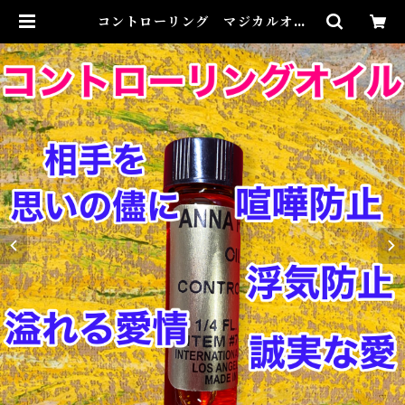
コントローリング マジカルオイ
ル・魔女オイル Controlling M
agical Oil | Airies Mystical
アイリスミスティカル マダムアイ
リスの風水・本格白魔術