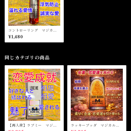
コントローリング マジカル
オイル・魔女オイル Contro
¥1,480
lling Magical Oil
同じカテゴリの商品
【再入荷】ラブミー マジカ
ラッキーブッダ マジカルオ
ルオイル・魔女オイル Love
イル・魔女オイル LUCKY