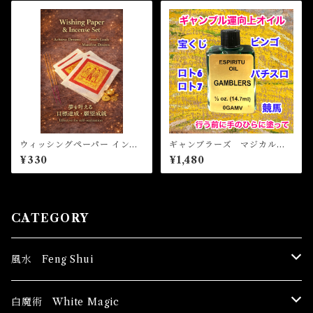
ウィッシングペーパー インセ
ギャンブラーズ マジカルオ
ンスセット
イル・魔女 GAMBLERS M
¥330
¥1,480
agical Oil
CATEGORY
風水 Feng Shui
ブッダ Buddha
白魔術 White Magic