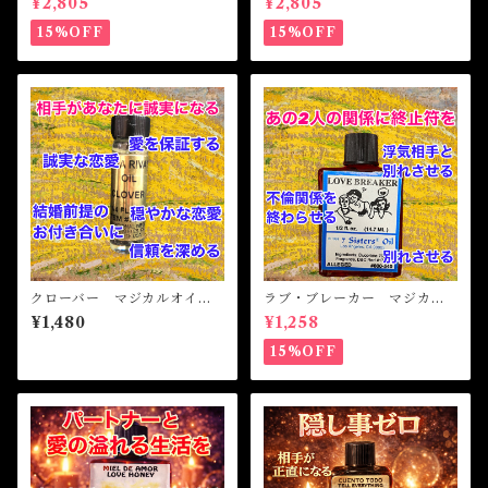
¥2,805
¥2,805
Me Magical Oil
BUDDHA Magical Oil
15%OFF
15%OFF
クローバー マジカルオイ
ラブ・ブレーカー マジカル
ル・魔女 CLOVER Magica
オイル・魔女オイル LOVE
¥1,480
¥1,258
l Oil
BREAKER Magicak Oil
15%OFF