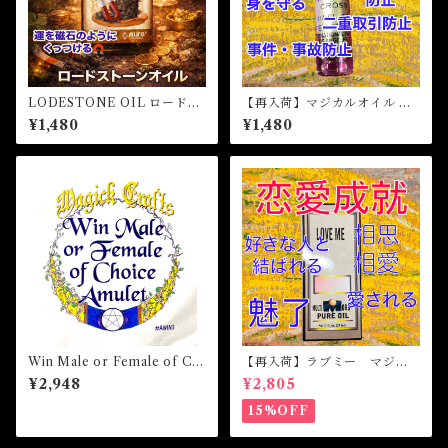
LODESTONE OIL ロードス
【再入荷】マジカルオイル ダ
トーンオイル-磁石のようにほ
ブルクロス Magical Oil DOU
¥1,480
¥1,480
しいものを引き寄せる-
BLE CROSS
Win Male or Female of Ch
【再入荷】ラブミー マジカ
oice Amulet ウィンメールオ
ルオイル・魔女オイル Love
¥2,948
¥2,805
アフィメールオブチョイスア
Me Magical Oil
ミュレット 白魔術アミュレ
15%OFF
ット