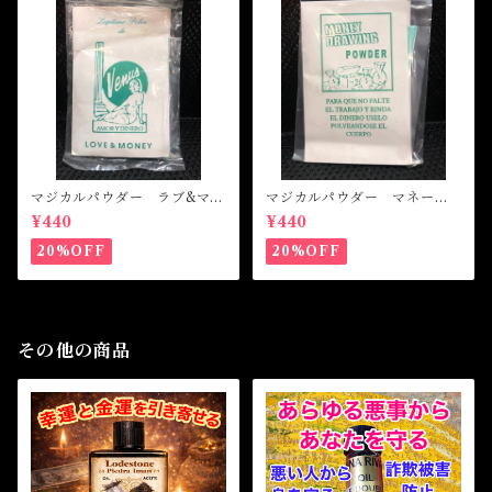
マジカルパウダー ラブ&マネ
マジカルパウダー マネード
ー Magical Powder LOVE
ローイング Magical Powde
¥440
¥440
&MONEY
r MONEY DRAWING
20%OFF
20%OFF
その他の商品