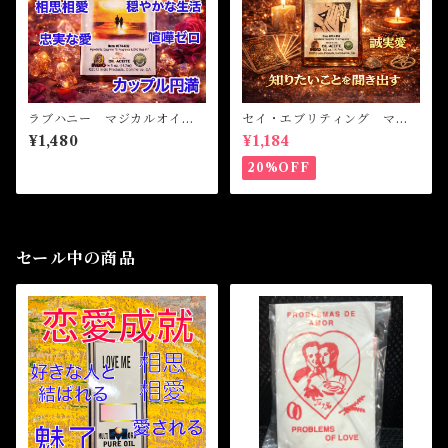
ラブハニー マジカルオイ
セイ・エブリティング マジ
ル・魔女オイル LOVE HO
カルオイル・魔女オイル SA
¥1,480
¥1,184
NEY Magical Oil
Y EVERYTHING Magical
Oil
20%OFF
セール中の商品