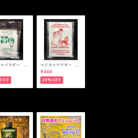
カルパウダー プ
マジカルパウダー ハ
クションフロムエ
ッピーマリッジ Mag
0
¥440
 Magical P
ical Powder Happy
r PROTECTIO
Marriage
OFF
20%OFF
OM ENVY