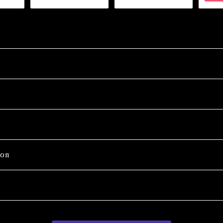
ュレット 白魔術アミ
ュレット
on