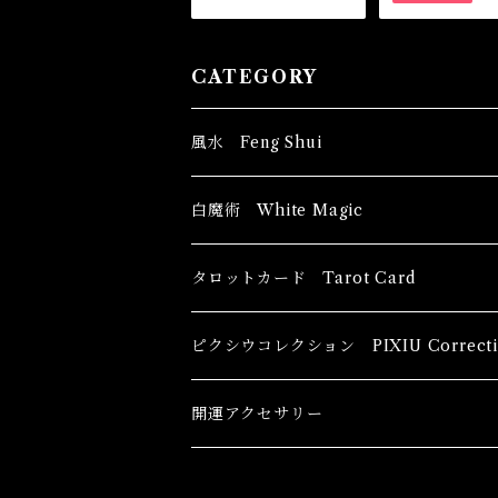
CATEGORY
風水 Feng Shui
ブッダ Buddha
白魔術 White Magic
恋愛運
香油 Oils
タロットカード Tarot Card
恋愛 Love
健康運 Health
キャンドル Candles
初心者向け For The Beginners
ピクシウコレクション PIXIU Correcti
金運 Money
恋愛 Love
金運 Money
線香 Stick Incense
中級者向け
開運アクセサリー
護身 Self-Defence
金運 Money
恋愛
全体運
香粉 Powder Incense
上級者向け