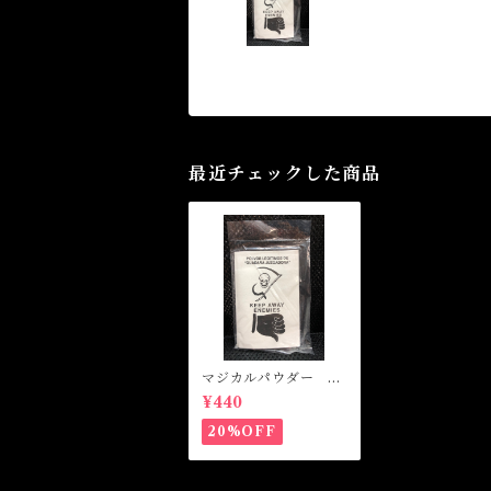
最近チェックした商品
マジカルパウダー 敵
よ去れ Magical Po
¥440
wder KEEP AWAY E
NEMIES
20%OFF