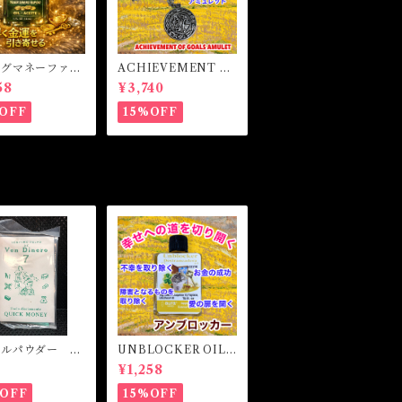
ングマネーファス
ACHIEVEMENT O
マジカルオイル・
F GOALS AMULET
58
¥3,740
イル BRING
-あなたを目標達成へ
Y FAST Magi
と導くアミュレット-
OFF
15%OFF
l
カルパウダー ク
UNBLOCKER OIL
マネー Magic
アンブロッカーオイ
0
¥1,258
owder QUICK
ル -障害となるもの
EY
を取り除く-
OFF
15%OFF