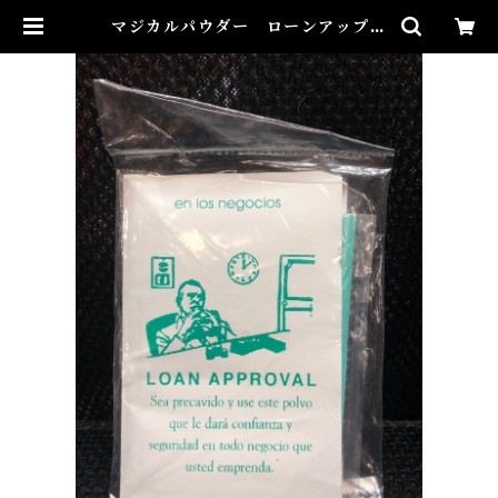
マジカルパウダー ローンアップル
ーバル Magical Powder LOA
N APPROVAL | Airies Mystic
al アイリスミスティカル マダムア
イリスの風水・本格白魔術