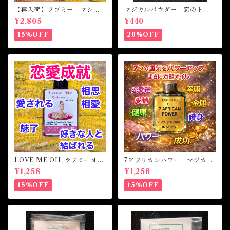
【再入荷】ラブミー マジカ
マジカルパウダー 恋のトラ
ルオイル・魔女オイル Love
ブル Magical Powder PR
¥2,805
¥440
Me Magical Oil
OBLEM OF LOVE
15%OFF
20%OFF
LOVE ME OIL ラブミーオイ
7アフリカンパワー マジカル
ル -相思相愛・愛される-
オイル・魔女オイル 7AFRI
¥1,258
¥1,258
CAN POWERS Magical Oil
15%OFF
15%OFF