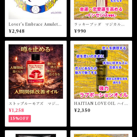
Lover’s Embrace Amulet
ラッキーブッダ マジカルス
ラバーズエンブレーズアミュ
ティックインセンス LUCK
¥2,948
¥990
レット 白魔術アミュレット
Y BUDDHA Magical Stick
Incense
ストップルーモアズ マジカ
HAITIAN LOVE OIL ハイチ
ルオイル・魔女オイル Stop
ャンラブオイル
¥1,258
¥2,350
Rumors Magical Oil
15%OFF