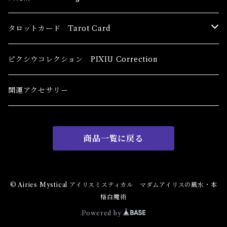
恋愛運
香油 Oils
タロットカード Tarot Card
恋愛 Love
健康運 Health
キャンドル Candles
初心者向け For The Beginners
ピクシウコレクション PIXIU Correction
金運 Money
恋愛 Love
金運 Money
線香 Stick Incense
中級者向け
開運アクセサリー
護身 Self-Defence
金運 Money
恋愛
全体運
香粉 Powder Incense
上級者向け
商品一覧に戻る
スピリチュアル Spiritual
自己実現 Self-Realization
仕事
金運 Money
キーチェーン
パウダー Magical Powder
自己実現 Self-realization
仕事 Job
金運
恋愛 Love
金運 Money
仕事
干支風水置き物
バス＆フロアウォッシュ Bath&Floor Wash
© Airies Mystical アイリスミスティカル マダムアイリスの風水・本
格白魔術
裁判 Trial
スピリチュアル Spiritual
人間関係
護身
恋愛 Love
恋愛 Love
子 Rat
護身 Self-Defence
ブレスレット Bracelet
バスハーブ Bath Herb
Powered by