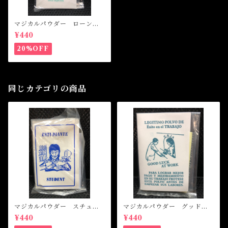
マジカルパウダー ローンア
ップルーバル Magical Pow
¥440
der LOAN APPROVAL
20%OFF
同じカテゴリの商品
マジカルパウダー スチュー
マジカルパウダー グッドラ
デント Magical Powder ST
ックアットワーク Magical
¥440
¥440
UDENT
Powder Good Luck at Wor