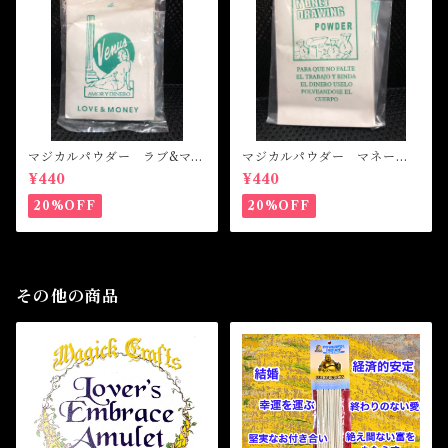
マジカルパウダー ラブ&マネ
マジカルパウダー マネード
ー Magical Powder LOVE
ローイング Magical Powde
¥440
¥440
&MONEY
r MONEY DRAWING
20%OFF
20%OFF
その他の商品