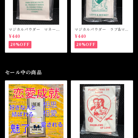
マジカルパウダー マネード
マジカルパウダー ラブ&マネ
ローイング Magical Powde
ー Magical Powder LOVE
¥440
¥440
r MONEY DRAWING
&MONEY
20%OFF
20%OFF
セール中の商品