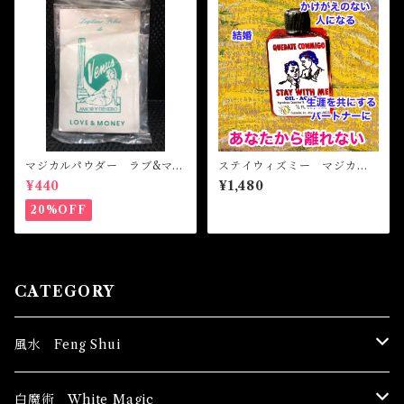
マジカルパウダー ラブ&マネ
ステイウィズミー マジカル
ー Magical Powder LOVE
オイル・魔女オイル STAY
¥440
¥1,480
&MONEY
WITH ME Magical Oil
20%OFF
CATEGORY
風水 Feng Shui
ブッダ Buddha
白魔術 White Magic