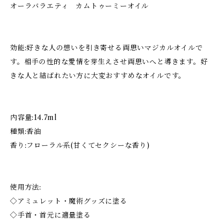
オーラバラエティ カムトゥーミーオイル
効能:好きな人の想いを引き寄せる両思いマジカルオイルで
す。相手の性的な愛情を芽生えさせ両思いへと導きます。好
きな人と結ばれたい方に大変おすすめなオイルです。
内容量:14.7ml
種類:香油
香り:フローラル系(甘くてセクシーな香り)
使用方法:
◇アミュレット・魔術グッズに塗る
◇手首・首元に適量塗る