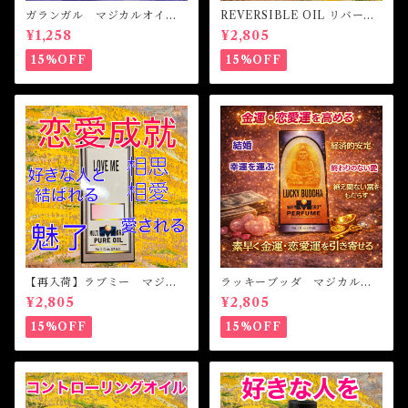
ガランガル マジカルオイ
REVERSIBLE OIL リバーシ
ル・魔女オイル GALANGAL
ブルオイル 魔女オイル 白
¥1,258
¥2,805
Magical Oil
魔術
15%OFF
15%OFF
【再入荷】ラブミー マジカ
ラッキーブッダ マジカルオ
ルオイル・魔女オイル Love
イル・魔女オイル LUCKY
¥2,805
¥2,805
Me Magical Oil
BUDDHA Magical Oil
15%OFF
15%OFF