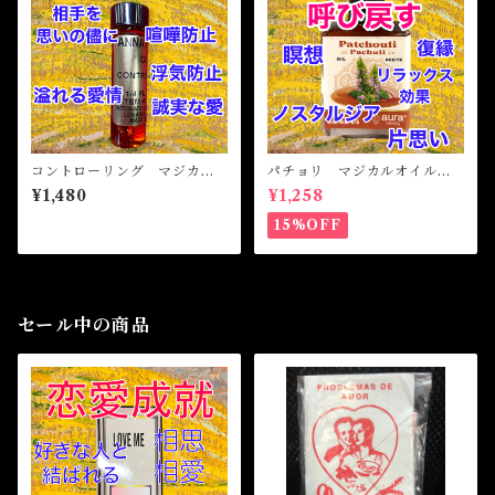
コントローリング マジカル
パチョリ マジカルオイル・
オイル・魔女オイル Contro
魔女オイル Pathouli Magic
¥1,480
¥1,258
lling Magical Oil
al Oil
15%OFF
セール中の商品