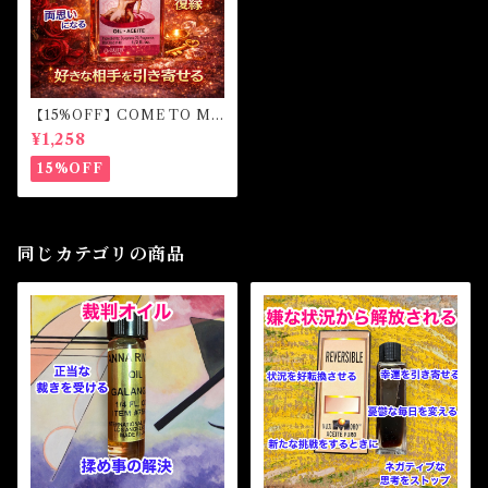
【15%OFF】COME TO ME
OIL カムトゥーミーオイル
¥1,258
白魔術オイル
15%OFF
同じカテゴリの商品