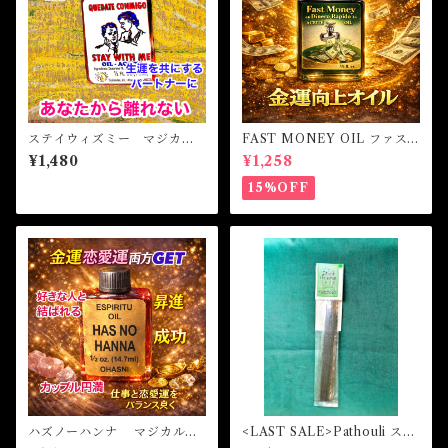
ステイウィズミー マジカル
FAST MONEY OIL ファス
オイル・魔女オイル STAY
トマネーオイル
¥1,480
¥1,258
WITH ME Magical Oil
15%OFF
ハズノーハンナ マジカルオ
<LAST SALE>Pathouli ステ
イル・魔女オイル HAS NO
ィックインセンス