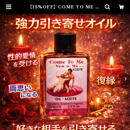
【15%OFF】COME TO ME OI
L カムトゥーミーオイル 白魔術オ
イル | Airies Mystical アイリス
ミスティカル マダムアイリスの風
水・本格白魔術