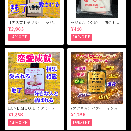
【再入荷】ラブミー マジカ
マジカルパウダー 恋のトラ
ルオイル・魔女オイル Love
ブル Magical Powder PR
¥2,805
¥440
Me Magical Oil
OBLEM OF LOVE
15%OFF
20%OFF
LOVE ME OIL ラブミーオイ
7アフリカンパワー マジカル
ル -相思相愛・愛される-
オイル・魔女オイル 7AFRI
¥1,258
¥1,258
CAN POWERS Magical Oil
15%OFF
15%OFF