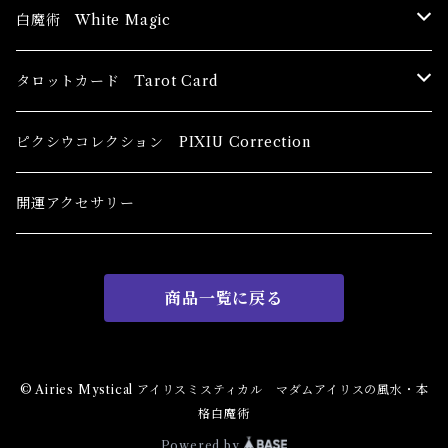
ブッダ Buddha
白魔術 White Magic
恋愛運
香油 Oils
タロットカード Tarot Card
恋愛 Love
健康運 Health
キャンドル Candles
初心者向け For The Beginners
ピクシウコレクション PIXIU Correction
金運 Money
恋愛 Love
金運 Money
線香 Stick Incense
中級者向け
開運アクセサリー
護身 Self-Defence
金運 Money
恋愛
全体運
香粉 Powder Incense
上級者向け
商品一覧に戻る
スピリチュアル Spiritual
自己実現 Self-Realization
仕事
金運 Money
キーチェーン
パウダー Magical Powder
自己実現 Self-realization
仕事 Job
金運
恋愛 Love
金運 Money
仕事
干支風水置き物
バス＆フロアウォッシュ Bath&Floor Wash
© Airies Mystical アイリスミスティカル マダムアイリスの風水・本
格白魔術
裁判 Trial
スピリチュアル Spiritual
人間関係
護身
恋愛 Love
恋愛 Love
子 Rat
護身 Self-Defence
ブレスレット Bracelet
バスハーブ Bath Herb
Powered by