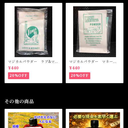
マジカルパウダー ラブ&マネ
マジカルパウダー マネード
ー Magical Powder LOVE
ローイング Magical Powde
¥440
¥440
&MONEY
r MONEY DRAWING
20%OFF
20%OFF
その他の商品