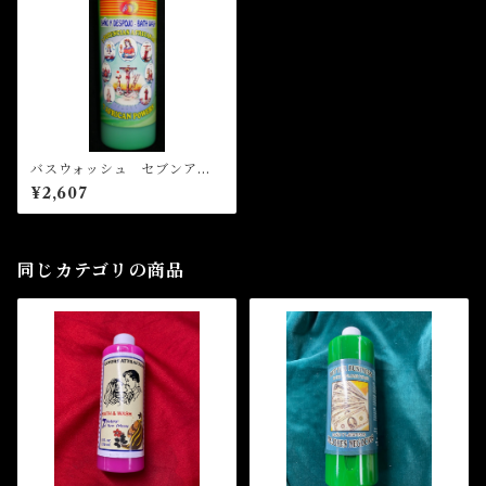
バスウォッシュ セブンアフ
リカン Bath Wash 7AFRIC
¥2,607
AN
同じカテゴリの商品