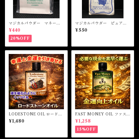
マジカルパウダー マネード
マジカルパウダー ピュアエ
ローイング Magical Powde
エッグシェル Magical Pod
¥440
¥550
r MONEY DRAWING
er PURE EGGSHELL
20%OFF
LODESTONE OIL ロードス
FAST MONEY OIL ファス
トーンオイル-磁石のようにほ
トマネーオイル
¥1,480
¥1,258
しいものを引き寄せる-
15%OFF