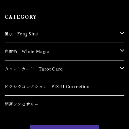
CATEGORY
風水 Feng Shui
ブッダ Buddha
白魔術 White Magic
恋愛運
香油 Oils
タロットカード Tarot Card
恋愛 Love
健康運 Health
キャンドル Candles
初心者向け For The Beginners
ピクシウコレクション PIXIU Correction
金運 Money
恋愛 Love
金運 Money
線香 Stick Incense
中級者向け
開運アクセサリー
護身 Self-Defence
金運 Money
恋愛
全体運
香粉 Powder Incense
上級者向け