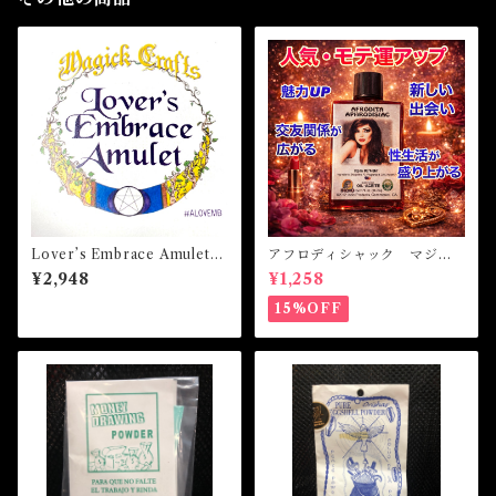
Lover’s Embrace Amulet
アフロディシャック マジカ
ラバーズエンブレーズアミュ
ルオイル・魔女オイル APH
¥2,948
¥1,258
レット 白魔術アミュレット
RODISIAC Magical Oil
15%OFF