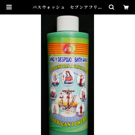
バスウォッシュ セブンアフリカ
ン Bath Wash 7AFRICAN | A
iries Mystical アイリスミスティ
カル マダムアイリスの風水・本格
白魔術