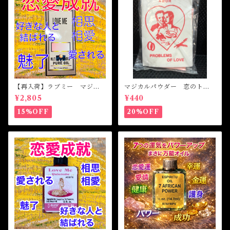
【再入荷】ラブミー マジカ
マジカルパウダー 恋のトラ
ルオイル・魔女オイル Love
ブル Magical Powder PR
¥2,805
¥440
Me Magical Oil
OBLEM OF LOVE
15%OFF
20%OFF