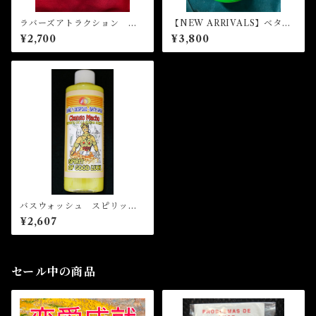
ラバーズアトラクション マ
【NEW ARRIVALS】ベター
ジカルバスウォッシュ LOV
ビジネス マジカルバスウォ
¥2,700
¥3,800
ERS ATTRACTION Magica
ッシュ BETTER BUSINES
l Bath Wash
S Magical Bath Wash
バスウォッシュ スピリット
オブグッドラック Bath Was
¥2,607
h SPIRIT OF GOOD LUCK
セール中の商品