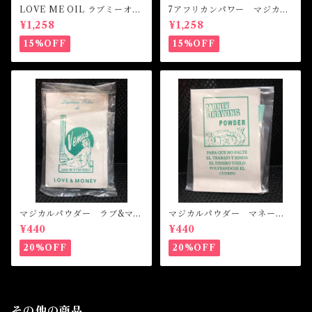
LOVE ME OIL ラブミーオイ
7アフリカンパワー マジカル
ル -相思相愛・愛される-
オイル・魔女オイル 7AFRI
¥1,258
¥1,258
CAN POWERS Magical Oil
15%OFF
15%OFF
マジカルパウダー ラブ&マネ
マジカルパウダー マネード
ー Magical Powder LOVE
ローイング Magical Powde
¥440
¥440
&MONEY
r MONEY DRAWING
20%OFF
20%OFF
その他の商品