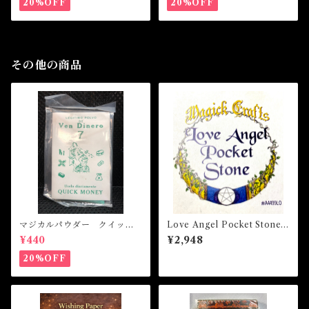
20%OFF
20%OFF
その他の商品
マジカルパウダー クイック
Love Angel Pocket Stone
マネー Magical Powder Q
ラブエンジェルポケットスト
¥440
¥2,948
UICK MONEY
ーン 白魔術アミュレット
20%OFF