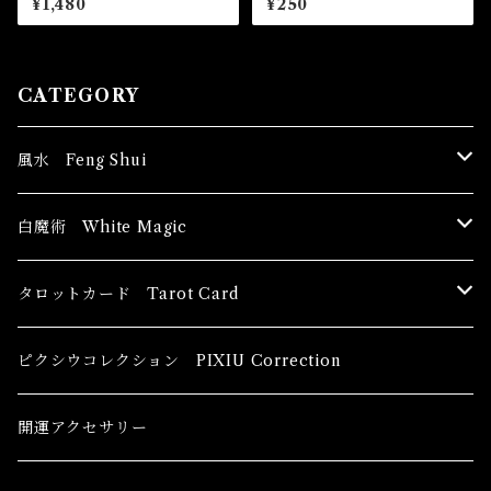
¥1,480
¥250
NEY Magical Oil
CATEGORY
風水 Feng Shui
ブッダ Buddha
白魔術 White Magic
恋愛運
香油 Oils
タロットカード Tarot Card
恋愛 Love
健康運 Health
キャンドル Candles
初心者向け For The Beginners
ピクシウコレクション PIXIU Correction
金運 Money
恋愛 Love
金運 Money
線香 Stick Incense
中級者向け
開運アクセサリー
護身 Self-Defence
金運 Money
恋愛