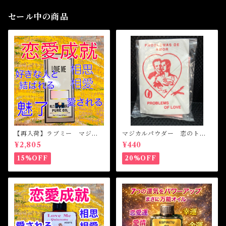
セール中の商品
【再入荷】ラブミー マジカ
マジカルパウダー 恋のトラ
ルオイル・魔女オイル Love
ブル Magical Powder PR
¥2,805
¥440
Me Magical Oil
OBLEM OF LOVE
15%OFF
20%OFF