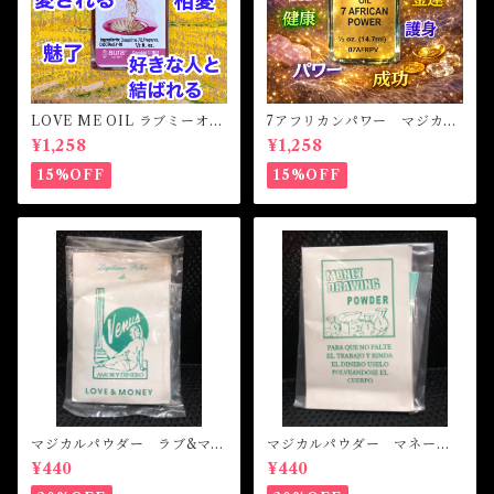
LOVE ME OIL ラブミーオイ
7アフリカンパワー マジカル
ル -相思相愛・愛される-
オイル・魔女オイル 7AFRI
¥1,258
¥1,258
CAN POWERS Magical Oil
15%OFF
15%OFF
マジカルパウダー ラブ&マネ
マジカルパウダー マネード
ー Magical Powder LOVE
ローイング Magical Powde
¥440
¥440
&MONEY
r MONEY DRAWING