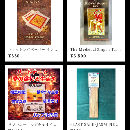
ウィッシングペーパー インセ
The Mediebal Srapini Tarot
ンスセット
ザ・メディーバルスラピニタ
¥330
¥3,800
ロット
ラブハニー マジカルオイ
<LAST SALE>JASMINE マ
ル・魔女オイル LOVE HO
ジカルスティックインセンス