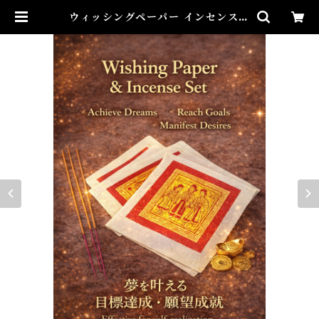
ウィッシングペーパー インセンスセ
ット | Airies Mystical アイリス
ミスティカル マダムアイリスの風
水・本格白魔術